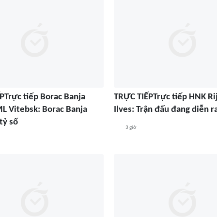
PTrực tiếp Borac Banja
TRỰC TIẾPTrực tiếp HNK Ri
ML Vitebsk: Borac Banja
Ilves: Trận đấu đang diễn r
tỷ số
3 giờ