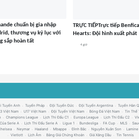
ande chuẩn bị gia nhập
TRỰC TIẾPTrực tiếp Benfica
rid, thương vụ kỷ lục với
Hearts: Đội hình xuất phát
g sắp hoàn tất
4 giờ
i Tuyển Anh
Tuyển Pháp
Đội Tuyển Đức
Đội Tuyển Argentina
Tuyển Hàn 
3 Việt Nam
U17 Việt Nam
Đội Tuyển Việt Nam
Bóng Đá Việt Nam
Tin Thể
h
Champions League
Lịch Thi Đấu C1
Europa League
Lịch Thi Đấu C2
Vl
Của Serie A
Lịch Thi Đấu Serie A
Ligue 1
Bundesliga
FA Cup
MLS
Sau
helsea
Neymar
Haaland
Mbappe
Đình Bắc
Nguyễn Xuân Son
Lamine
Vietlott
Lịch Âm
Bảng Giá Chứng Khoán
Giá Xăng Dầu
Tin Tennis