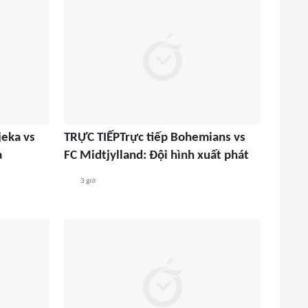
jeka vs
TRỰC TIẾPTrực tiếp Bohemians vs
a
FC Midtjylland: Đội hình xuất phát
3 giờ