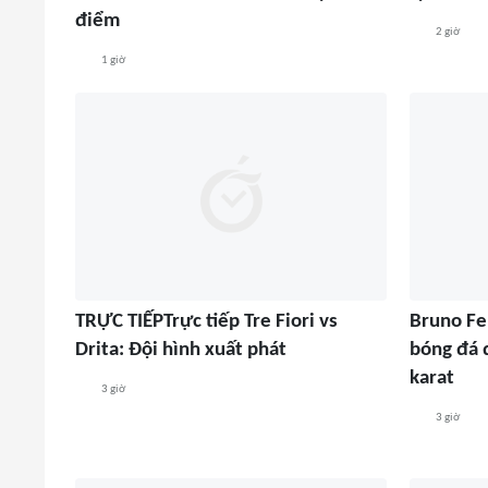
điểm
2 giờ
1 giờ
TRỰC TIẾPTrực tiếp Tre Fiori vs
Bruno Fe
Drita: Đội hình xuất phát
bóng đá 
karat
3 giờ
3 giờ