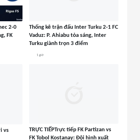
nec 2-0
Thống kê trận đấu Inter Turku 2-1 FC
ng, FK
Vaduz: P. Ahiabu tỏa sáng, Inter
Turku giành trọn 3 điểm
1 giờ
TRỰC TIẾPTrực tiếp FK Partizan vs
i vs
FK Tobol Kostanay: Đội hình xuất