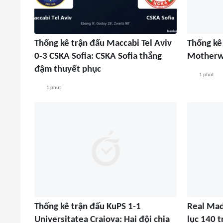
Thống kê trận đấu Maccabi Tel Aviv
Thống kê 
0-3 CSKA Sofia: CSKA Sofia thắng
Motherwe
đậm thuyết phục
1 phút
1 phút
Thống kê trận đấu KuPS 1-1
Real Mad
Universitatea Craiova: Hai đội chia
lục 140 t