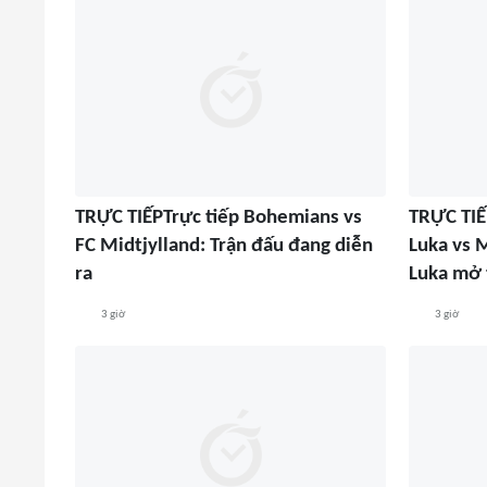
TRỰC TIẾPTrực tiếp Bohemians vs
TRỰC TIẾ
FC Midtjylland: Trận đấu đang diễn
Luka vs 
ra
Luka mở 
3 giờ
3 giờ