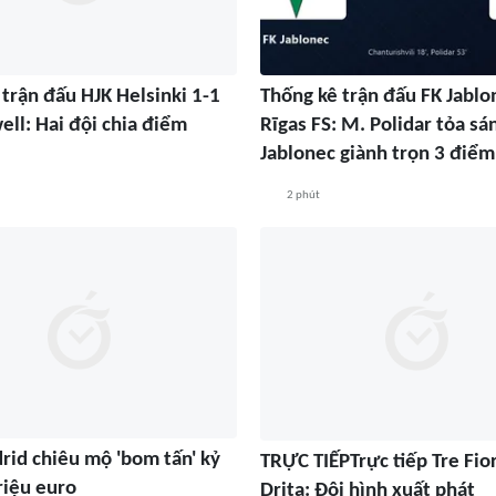
trận đấu HJK Helsinki 1-1
Thống kê trận đấu FK Jablo
ll: Hai đội chia điểm
Rīgas FS: M. Polidar tỏa sá
Jablonec giành trọn 3 điểm
2 phút
rid chiêu mộ 'bom tấn' kỷ
TRỰC TIẾPTrực tiếp Tre Fior
riệu euro
Drita: Đội hình xuất phát