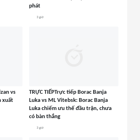
phát
3 giờ
izan vs
TRỰC TIẾPTrực tiếp Borac Banja
h xuất
Luka vs ML Vitebsk: Borac Banja
Luka chiếm ưu thế đầu trận, chưa
có bàn thắng
3 giờ