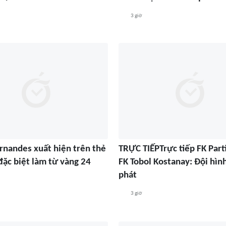
3 giờ
rnandes xuất hiện trên thẻ
TRỰC TIẾPTrực tiếp FK Part
đặc biệt làm từ vàng 24
FK Tobol Kostanay: Đội hìn
phát
3 giờ