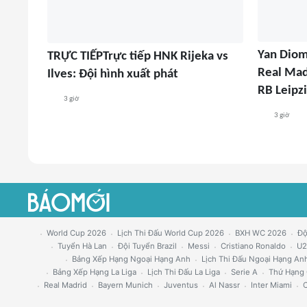
Yan Diom
TRỰC TIẾPTrực tiếp HNK Rijeka vs
Real Mad
Ilves: Đội hình xuất phát
RB Leipzi
3 giờ
3 giờ
World Cup 2026
Lịch Thi Đấu World Cup 2026
BXH WC 2026
Độ
Tuyển Hà Lan
Đội Tuyển Brazil
Messi
Cristiano Ronaldo
U2
Bảng Xếp Hạng Ngoại Hạng Anh
Lịch Thi Đấu Ngoại Hạng An
Bảng Xếp Hạng La Liga
Lịch Thi Đấu La Liga
Serie A
Thứ Hạng 
Real Madrid
Bayern Munich
Juventus
Al Nassr
Inter Miami
C