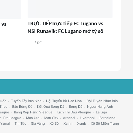
TRỰC TIẾPTrực tiếp FC Lugano vs
 vs
NSI Runavik: FC Lugano mở tỷ số
4 giờ
Quốc
Tuyển Tây Ban Nha
Đội Tuyển Bồ Đào Nha
Đội Tuyển Nhật Bản
 Thao
Báo Bóng Đá
Kết Quả Bóng Đá
Bóng Đá
Ngoại Hạng Anh
eague
Bảng Xếp Hạng Vleague
Lịch Thi Đấu Vleague
La Liga
di Pro League
Man Utd
Man City
Arsenal
Liverpool
Barcelona
 Yamal
Tin Tức
Giá Vàng
Xổ Số
Xsmn
Xsmb
Xổ Số Miền Trung