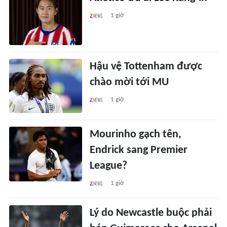
1 giờ
Hậu vệ Tottenham được
chào mời tới MU
1 giờ
Mourinho gạch tên,
Endrick sang Premier
League?
1 giờ
Lý do Newcastle buộc phải