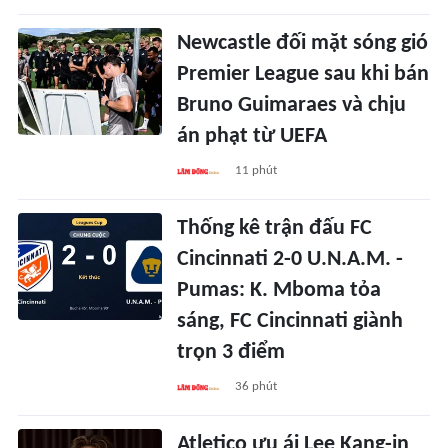
Newcastle đối mặt sóng gió
Premier League sau khi bán
Bruno Guimaraes và chịu
án phạt từ UEFA
11 phút
Thống kê trận đấu FC
Cincinnati 2-0 U.N.A.M. -
Pumas: K. Mboma tỏa
sáng, FC Cincinnati giành
trọn 3 điểm
36 phút
Atletico ưu ái Lee Kang-in