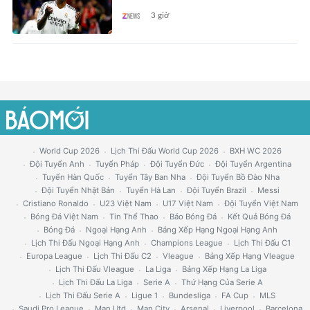
3 giờ
World Cup 2026
Lịch Thi Đấu World Cup 2026
BXH WC 2026
Đội Tuyển Anh
Tuyển Pháp
Đội Tuyển Đức
Đội Tuyển Argentina
Tuyển Hàn Quốc
Tuyển Tây Ban Nha
Đội Tuyển Bồ Đào Nha
Đội Tuyển Nhật Bản
Tuyển Hà Lan
Đội Tuyển Brazil
Messi
Cristiano Ronaldo
U23 Việt Nam
U17 Việt Nam
Đội Tuyển Việt Nam
Bóng Đá Việt Nam
Tin Thể Thao
Báo Bóng Đá
Kết Quả Bóng Đá
Bóng Đá
Ngoại Hạng Anh
Bảng Xếp Hạng Ngoại Hạng Anh
Lịch Thi Đấu Ngoại Hạng Anh
Champions League
Lịch Thi Đấu C1
Europa League
Lịch Thi Đấu C2
Vleague
Bảng Xếp Hạng Vleague
Lịch Thi Đấu Vleague
La Liga
Bảng Xếp Hạng La Liga
Lịch Thi Đấu La Liga
Serie A
Thứ Hạng Của Serie A
Lịch Thi Đấu Serie A
Ligue 1
Bundesliga
FA Cup
MLS
Saudi Pro League
Man Utd
Man City
Arsenal
Liverpool
Barcelona