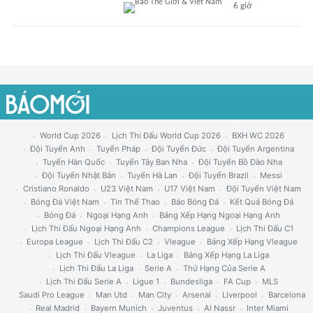
6 giờ
World Cup 2026
Lịch Thi Đấu World Cup 2026
BXH WC 2026
Đội Tuyển Anh
Tuyển Pháp
Đội Tuyển Đức
Đội Tuyển Argentina
Tuyển Hàn Quốc
Tuyển Tây Ban Nha
Đội Tuyển Bồ Đào Nha
Đội Tuyển Nhật Bản
Tuyển Hà Lan
Đội Tuyển Brazil
Messi
Cristiano Ronaldo
U23 Việt Nam
U17 Việt Nam
Đội Tuyển Việt Nam
Bóng Đá Việt Nam
Tin Thể Thao
Báo Bóng Đá
Kết Quả Bóng Đá
Bóng Đá
Ngoại Hạng Anh
Bảng Xếp Hạng Ngoại Hạng Anh
Lịch Thi Đấu Ngoại Hạng Anh
Champions League
Lịch Thi Đấu C1
Europa League
Lịch Thi Đấu C2
Vleague
Bảng Xếp Hạng Vleague
Lịch Thi Đấu Vleague
La Liga
Bảng Xếp Hạng La Liga
Lịch Thi Đấu La Liga
Serie A
Thứ Hạng Của Serie A
Lịch Thi Đấu Serie A
Ligue 1
Bundesliga
FA Cup
MLS
Saudi Pro League
Man Utd
Man City
Arsenal
Liverpool
Barcelona
Real Madrid
Bayern Munich
Juventus
Al Nassr
Inter Miami