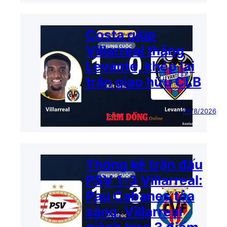
Costa giúp
Villarreal thắng
Levante, khép lại
trận giao hữu CLB
05/8/2026
Thống kê trận đấu
PSV 1-3 Villarreal:
Pau Cabanes tỏa
sáng, Villarreal