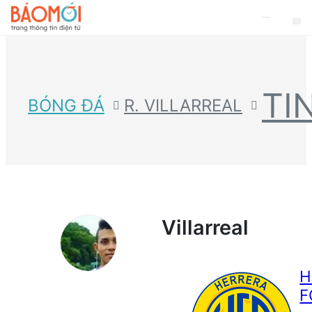
TI
BÓNG ĐÁ
R. VILLARREAL
Villarreal
H
F