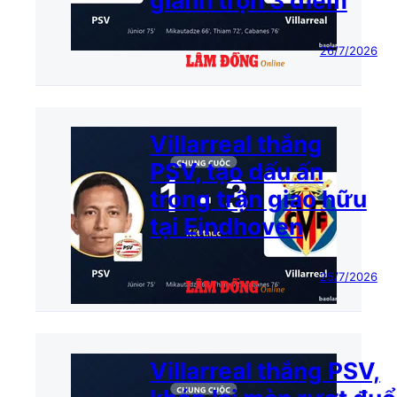
giành trọn 3 điểm
26/7/2026
Villarreal thắng
PSV, tạo dấu ấn
trong trận giao hữu
tại Eindhoven
25/7/2026
Villarreal thắng PSV,