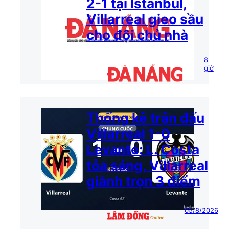
2-1 tại İstanbul,
Villarreal gieo sầu
cho đội chủ nhà
8
giờ
Thống kê trận đấu
Villarreal 1-0
Levante: L. Costa
tỏa sáng, Villarreal
giành trọn 3 điểm
05/8/2026