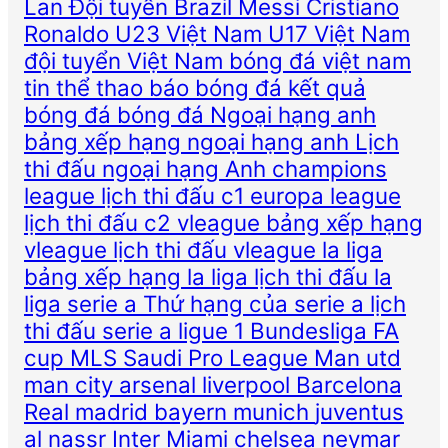
Lan
Đội tuyển Brazil
Messi
Cristiano
Ronaldo
U23 Việt Nam
U17 Việt Nam
đội tuyển Việt Nam
bóng đá việt nam
tin thể thao
báo bóng đá
kết quả
bóng đá
bóng đá
Ngoại hạng anh
bảng xếp hạng ngoại hạng anh
Lịch
thi đấu ngoại hạng Anh
champions
league
lịch thi đấu c1
europa league
lịch thi đấu c2
vleague
bảng xếp hạng
vleague
lịch thi đấu vleague
la liga
bảng xếp hạng la liga
lịch thi đấu la
liga
serie a
Thứ hạng của serie a
lịch
thi đấu serie a
ligue 1
Bundesliga
FA
cup
MLS
Saudi Pro League
Man utd
man city
arsenal
liverpool
Barcelona
Real madrid
bayern munich
juventus
al nassr
Inter Miami
chelsea
neymar