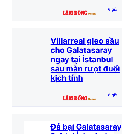
6 giờ
Villarreal gieo sầu
cho Galatasaray
ngay tại İstanbul
sau màn rượt đuổi
kịch tính
8 giờ
Đả bại Galatasaray