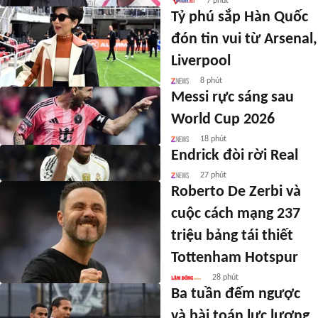
7 phút
Tỷ phú sắp Hàn Quốc
đón tin vui từ Arsenal,
Liverpool
8 phút
Messi rực sáng sau
World Cup 2026
18 phút
Endrick đòi rời Real
27 phút
Roberto De Zerbi và
cuộc cách mạng 237
triệu bảng tái thiết
Tottenham Hotspur
28 phút
Ba tuần đếm ngược
và bài toán lực lượng