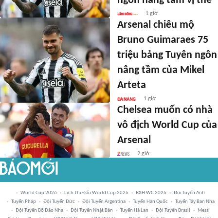
ngôn nâng tầm vị thế
1 giờ
Arsenal chiêu mộ
Bruno Guimaraes 75
triệu bảng Tuyên ngôn
nâng tầm của Mikel
Arteta
1 giờ
Chelsea muốn có nhà
vô địch World Cup của
Arsenal
2 giờ
World Cup 2026
Lịch Thi Đấu World Cup 2026
BXH WC 2026
Đội Tuyển Anh
Tuyển Pháp
Đội Tuyển Đức
Đội Tuyển Argentina
Tuyển Hàn Quốc
Tuyển Tây Ban Nha
Đội Tuyển Bồ Đào Nha
Đội Tuyển Nhật Bản
Tuyển Hà Lan
Đội Tuyển Brazil
Messi