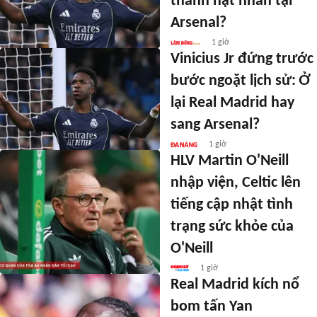
thành hạt nhân tại
Arsenal?
1 giờ
Vinicius Jr đứng trước
bước ngoặt lịch sử: Ở
lại Real Madrid hay
sang Arsenal?
1 giờ
HLV Martin O'Neill
nhập viện, Celtic lên
tiếng cập nhật tình
trạng sức khỏe của
O'Neill
1 giờ
Real Madrid kích nổ
bom tấn Yan