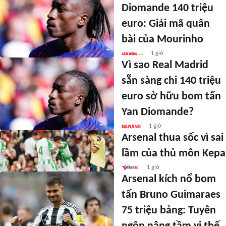
Diomande 140 triệu
euro: Giải mã quân
bài của Mourinho
1 giờ
Vì sao Real Madrid
sẵn sàng chi 140 triệu
euro sở hữu bom tấn
Yan Diomande?
1 giờ
Arsenal thua sốc vì sai
lầm của thủ môn Kepa
1 giờ
Arsenal kích nổ bom
tấn Bruno Guimaraes
75 triệu bảng: Tuyên