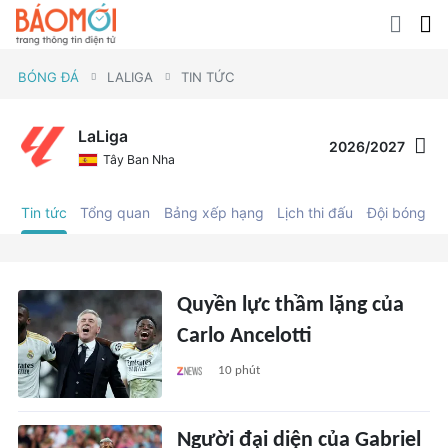
BÓNG ĐÁ
LALIGA
TIN TỨC
LaLiga
2026/2027
Tây Ban Nha
Tin tức
Tổng quan
Bảng xếp hạng
Lịch thi đấu
Đội bóng
C
Quyền lực thầm lặng của
Carlo Ancelotti
10 phút
Người đại diện của Gabriel