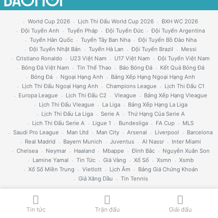
World Cup 2026
Lịch Thi Đấu World Cup 2026
BXH WC 2026
Đội Tuyển Anh
Tuyển Pháp
Đội Tuyển Đức
Đội Tuyển Argentina
Tuyển Hàn Quốc
Tuyển Tây Ban Nha
Đội Tuyển Bồ Đào Nha
Đội Tuyển Nhật Bản
Tuyển Hà Lan
Đội Tuyển Brazil
Messi
Cristiano Ronaldo
U23 Việt Nam
U17 Việt Nam
Đội Tuyển Việt Nam
Bóng Đá Việt Nam
Tin Thể Thao
Báo Bóng Đá
Kết Quả Bóng Đá
Bóng Đá
Ngoại Hạng Anh
Bảng Xếp Hạng Ngoại Hạng Anh
Lịch Thi Đấu Ngoại Hạng Anh
Champions League
Lịch Thi Đấu C1
Europa League
Lịch Thi Đấu C2
Vleague
Bảng Xếp Hạng Vleague
Lịch Thi Đấu Vleague
La Liga
Bảng Xếp Hạng La Liga
Lịch Thi Đấu La Liga
Serie A
Thứ Hạng Của Serie A
Lịch Thi Đấu Serie A
Ligue 1
Bundesliga
FA Cup
MLS
Saudi Pro League
Man Utd
Man City
Arsenal
Liverpool
Barcelona
Real Madrid
Bayern Munich
Juventus
Al Nassr
Inter Miami
Chelsea
Neymar
Haaland
Mbappe
Đình Bắc
Nguyễn Xuân Son
Lamine Yamal
Tin Tức
Giá Vàng
Xổ Số
Xsmn
Xsmb
Xổ Số Miền Trung
Vietlott
Lịch Âm
Bảng Giá Chứng Khoán
Giá Xăng Dầu
Tin Tennis
Tin tức
Trận đấu
Giải đấu