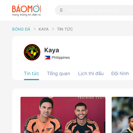
BÓNG ĐÁ
KAYA
TIN TỨC
Kaya
Philippines
Tin tức
Tổng quan
Lịch thi đấu
Đội hình