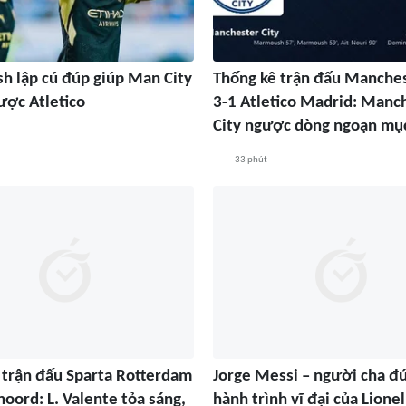
 lập cú đúp giúp Man City
Thống kê trận đấu Manches
ược Atletico
3-1 Atletico Madrid: Manc
City ngược dòng ngoạn mụ
33 phút
 trận đấu Sparta Rotterdam
Jorge Messi – người cha đ
oord: L. Valente tỏa sáng,
hành trình vĩ đại của Lione