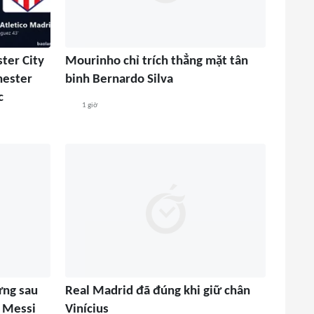
ter City
Mourinho chỉ trích thẳng mặt tân
hester
binh Bernardo Silva
c
1 giờ
ứng sau
Real Madrid đã đúng khi giữ chân
l Messi
Vinícius