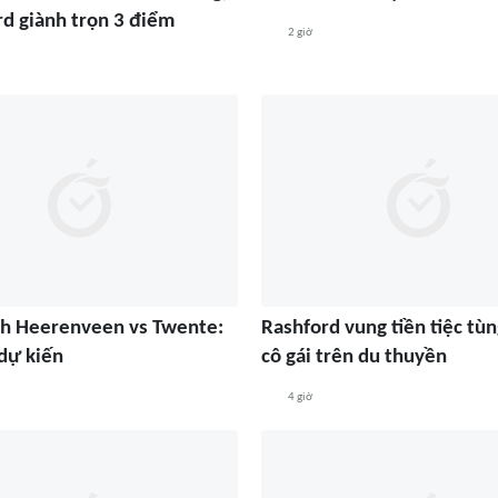
d giành trọn 3 điểm
2 giờ
h Heerenveen vs Twente:
Rashford vung tiền tiệc tùn
 dự kiến
cô gái trên du thuyền
4 giờ