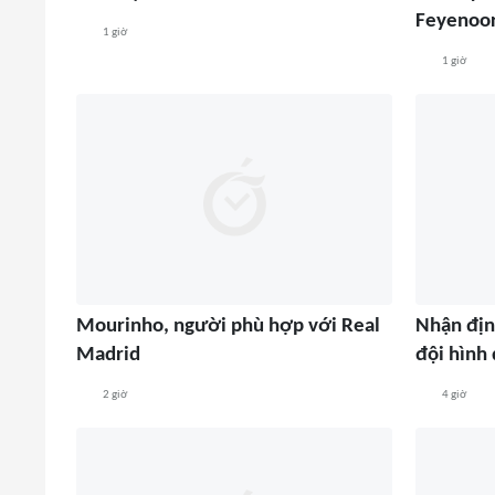
Feyenoor
1 giờ
1 giờ
Mourinho, người phù hợp với Real
Nhận địn
Madrid
đội hình
2 giờ
4 giờ