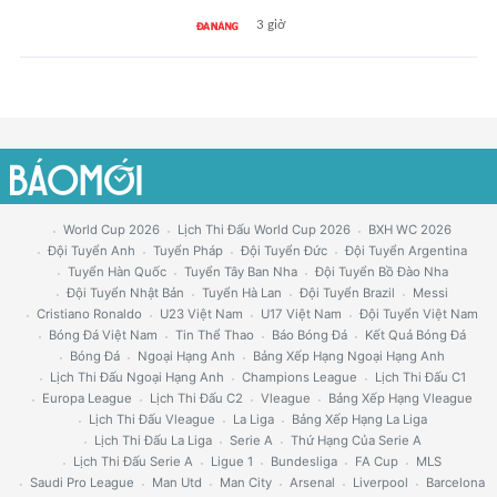
3 giờ
World Cup 2026
Lịch Thi Đấu World Cup 2026
BXH WC 2026
Đội Tuyển Anh
Tuyển Pháp
Đội Tuyển Đức
Đội Tuyển Argentina
Tuyển Hàn Quốc
Tuyển Tây Ban Nha
Đội Tuyển Bồ Đào Nha
Đội Tuyển Nhật Bản
Tuyển Hà Lan
Đội Tuyển Brazil
Messi
Cristiano Ronaldo
U23 Việt Nam
U17 Việt Nam
Đội Tuyển Việt Nam
Bóng Đá Việt Nam
Tin Thể Thao
Báo Bóng Đá
Kết Quả Bóng Đá
Bóng Đá
Ngoại Hạng Anh
Bảng Xếp Hạng Ngoại Hạng Anh
Lịch Thi Đấu Ngoại Hạng Anh
Champions League
Lịch Thi Đấu C1
Europa League
Lịch Thi Đấu C2
Vleague
Bảng Xếp Hạng Vleague
Lịch Thi Đấu Vleague
La Liga
Bảng Xếp Hạng La Liga
Lịch Thi Đấu La Liga
Serie A
Thứ Hạng Của Serie A
Lịch Thi Đấu Serie A
Ligue 1
Bundesliga
FA Cup
MLS
Saudi Pro League
Man Utd
Man City
Arsenal
Liverpool
Barcelona