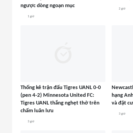
ngược dòng ngoạn mục
2 giờ
1 giờ
Thống kê trận đấu Tigres UANL 0-0
Newcastl
(pen 4-2) Minnesota United FC:
hạng Anh
Tigres UANL thắng nghẹt thở trên
và đặt cư
chấm luân lưu
3 giờ
3 giờ