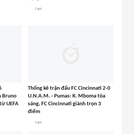
2 giờ
ó
Thống kê trận đấu FC Cincinnati 2-0
n Bruno
U.N.A.M. - Pumas: K. Mboma tỏa
 từ UEFA
sáng, FC Cincinnati giành trọn 3
điểm
4 giờ