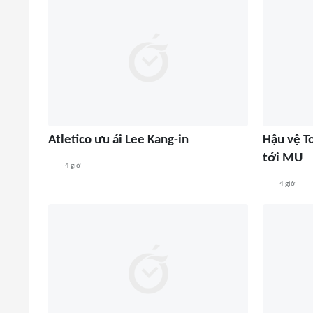
Atletico ưu ái Lee Kang-in
Hậu vệ T
tới MU
4 giờ
4 giờ