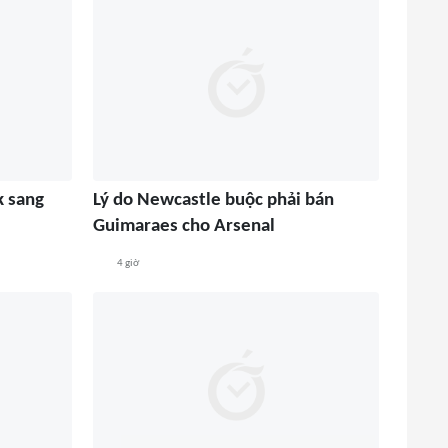
k sang
Lý do Newcastle buộc phải bán
Guimaraes cho Arsenal
4 giờ