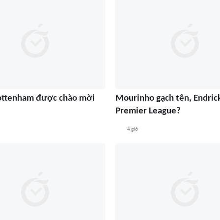
ottenham được chào mời
Mourinho gạch tên, Endric
Premier League?
4 giờ