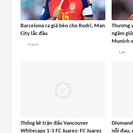
Barcelona ra giá bèo cho Rodri, Man
Thương v
City lắc đầu
ngầm giữ
Munich v
43 phút
1 giờ
Thống kê trận đấu Vancouver
Diomande
Whitecaps 1-3 FC Juarez: FC Juarez
nỗi đau,