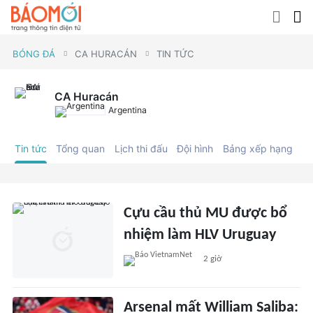
BÓNG ĐÁ
CA HURACÁN
TIN TỨC
CA Huracán
Argentina
Tin tức
Tổng quan
Lịch thi đấu
Đội hình
Bảng xếp hạng
C
Cựu cầu thủ MU được bổ
nhiệm làm HLV Uruguay
2 giờ
Arsenal mất William Saliba: