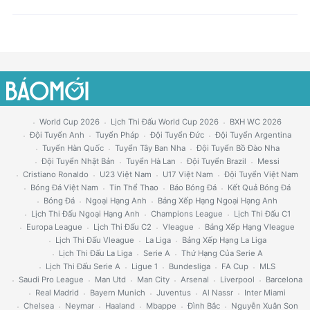
World Cup 2026
Lịch Thi Đấu World Cup 2026
BXH WC 2026
Đội Tuyển Anh
Tuyển Pháp
Đội Tuyển Đức
Đội Tuyển Argentina
Tuyển Hàn Quốc
Tuyển Tây Ban Nha
Đội Tuyển Bồ Đào Nha
Đội Tuyển Nhật Bản
Tuyển Hà Lan
Đội Tuyển Brazil
Messi
Cristiano Ronaldo
U23 Việt Nam
U17 Việt Nam
Đội Tuyển Việt Nam
Bóng Đá Việt Nam
Tin Thể Thao
Báo Bóng Đá
Kết Quả Bóng Đá
Bóng Đá
Ngoại Hạng Anh
Bảng Xếp Hạng Ngoại Hạng Anh
Lịch Thi Đấu Ngoại Hạng Anh
Champions League
Lịch Thi Đấu C1
Europa League
Lịch Thi Đấu C2
Vleague
Bảng Xếp Hạng Vleague
Lịch Thi Đấu Vleague
La Liga
Bảng Xếp Hạng La Liga
Lịch Thi Đấu La Liga
Serie A
Thứ Hạng Của Serie A
Lịch Thi Đấu Serie A
Ligue 1
Bundesliga
FA Cup
MLS
Saudi Pro League
Man Utd
Man City
Arsenal
Liverpool
Barcelona
Real Madrid
Bayern Munich
Juventus
Al Nassr
Inter Miami
Chelsea
Neymar
Haaland
Mbappe
Đình Bắc
Nguyễn Xuân Son