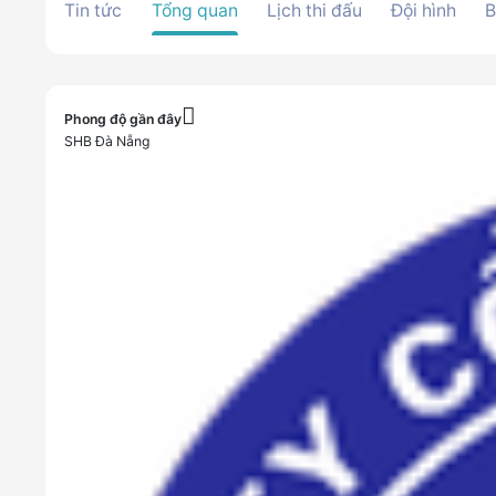
Tin tức
Tổng quan
Lịch thi đấu
Đội hình
B
Phong độ gần đây
SHB Đà Nẵng