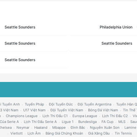
Seattle Sounders
Philadelphia Union
Seattle Sounders
Seattle Sounders
Seattle Sounders
i Tuyển Anh
Tuyển Pháp
Đội Tuyển Đức
Đội Tuyển Argentina
Tuyển Hàn 
3 Việt Nam
U17 Việt Nam
Đội Tuyển Việt Nam
Bóng Đá Việt Nam
Tin Thể
h
Champions League
Lịch Thi Đấu C1
Europa League
Lịch Thi Đấu C2
Vl
Của Serie A
Lịch Thi Đấu Serie A
Ligue 1
Bundesliga
FA Cup
MLS
Sau
helsea
Neymar
Haaland
Mbappe
Đình Bắc
Nguyễn Xuân Son
Lamine
Vietlott
Lịch Âm
Bảng Giá Chứng Khoán
Giá Xăng Dầu
Tin Tennis