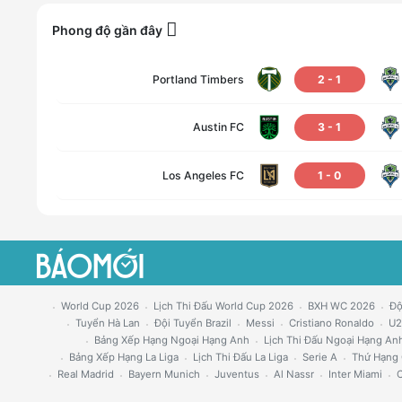
Phong độ gần đây
Portland Timbers
2
-
1
Austin FC
3
-
1
Los Angeles FC
1
-
0
World Cup 2026
Lịch Thi Đấu World Cup 2026
BXH WC 2026
Độ
Tuyển Hà Lan
Đội Tuyển Brazil
Messi
Cristiano Ronaldo
U2
Bảng Xếp Hạng Ngoại Hạng Anh
Lịch Thi Đấu Ngoại Hạng An
Bảng Xếp Hạng La Liga
Lịch Thi Đấu La Liga
Serie A
Thứ Hạng 
Real Madrid
Bayern Munich
Juventus
Al Nassr
Inter Miami
C