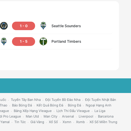
1
-
0
Seattle Sounders
1
-
5
Portland Timbers
Quốc
Tuyển Tây Ban Nha
Đội Tuyển Bồ Đào Nha
Đội Tuyển Nhật Bản
 Thao
Báo Bóng Đá
Kết Quả Bóng Đá
Bóng Đá
Ngoại Hạng Anh
eague
Bảng Xếp Hạng Vleague
Lịch Thi Đấu Vleague
La Liga
di Pro League
Man Utd
Man City
Arsenal
Liverpool
Barcelona
 Yamal
Tin Tức
Giá Vàng
Xổ Số
Xsmn
Xsmb
Xổ Số Miền Trung