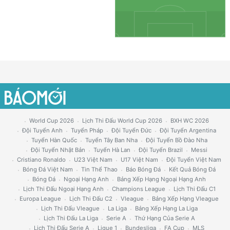
World Cup 2026
Lịch Thi Đấu World Cup 2026
BXH WC 2026
Đội Tuyển Anh
Tuyển Pháp
Đội Tuyển Đức
Đội Tuyển Argentina
Tuyển Hàn Quốc
Tuyển Tây Ban Nha
Đội Tuyển Bồ Đào Nha
Đội Tuyển Nhật Bản
Tuyển Hà Lan
Đội Tuyển Brazil
Messi
Cristiano Ronaldo
U23 Việt Nam
U17 Việt Nam
Đội Tuyển Việt Nam
Bóng Đá Việt Nam
Tin Thể Thao
Báo Bóng Đá
Kết Quả Bóng Đá
Bóng Đá
Ngoại Hạng Anh
Bảng Xếp Hạng Ngoại Hạng Anh
Lịch Thi Đấu Ngoại Hạng Anh
Champions League
Lịch Thi Đấu C1
Europa League
Lịch Thi Đấu C2
Vleague
Bảng Xếp Hạng Vleague
Lịch Thi Đấu Vleague
La Liga
Bảng Xếp Hạng La Liga
Lịch Thi Đấu La Liga
Serie A
Thứ Hạng Của Serie A
Lịch Thi Đấu Serie A
Ligue 1
Bundesliga
FA Cup
MLS