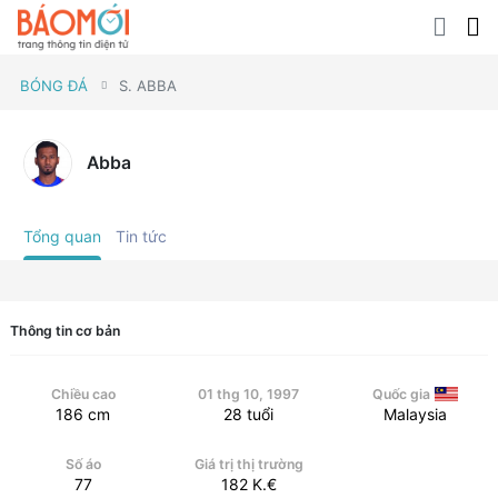
BÓNG ĐÁ
S. ABBA
Abba
Tổng quan
Tin tức
Thông tin cơ bản
Chiều cao
01 thg 10, 1997
Quốc gia
186
cm
28
tuổi
Malaysia
Số áo
Giá trị thị trường
77
182
K.€