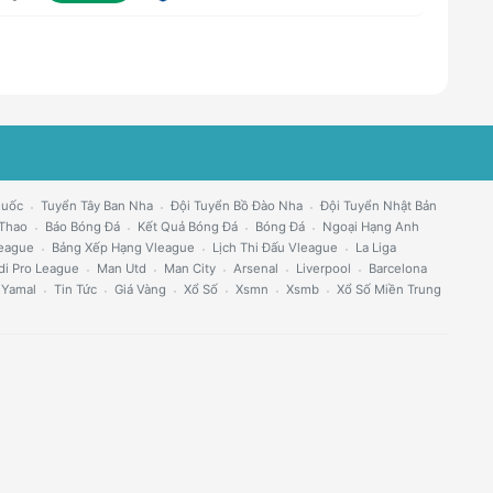
Quốc
Tuyển Tây Ban Nha
Đội Tuyển Bồ Đào Nha
Đội Tuyển Nhật Bản
 Thao
Báo Bóng Đá
Kết Quả Bóng Đá
Bóng Đá
Ngoại Hạng Anh
eague
Bảng Xếp Hạng Vleague
Lịch Thi Đấu Vleague
La Liga
di Pro League
Man Utd
Man City
Arsenal
Liverpool
Barcelona
 Yamal
Tin Tức
Giá Vàng
Xổ Số
Xsmn
Xsmb
Xổ Số Miền Trung