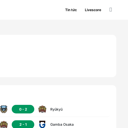
Tin tức
Livescore
0
-
2
Ryūkyū
2
-
1
Gamba Osaka