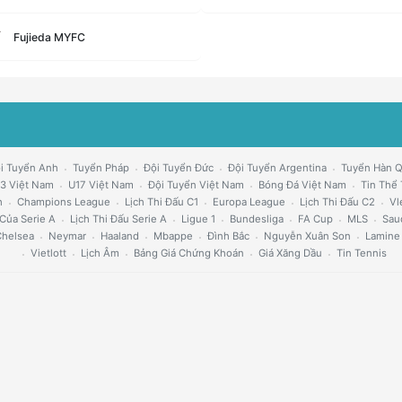
Fujieda MYFC
i Tuyển Anh
Tuyển Pháp
Đội Tuyển Đức
Đội Tuyển Argentina
Tuyển Hàn 
3 Việt Nam
U17 Việt Nam
Đội Tuyển Việt Nam
Bóng Đá Việt Nam
Tin Thể
h
Champions League
Lịch Thi Đấu C1
Europa League
Lịch Thi Đấu C2
Vl
Của Serie A
Lịch Thi Đấu Serie A
Ligue 1
Bundesliga
FA Cup
MLS
Sau
helsea
Neymar
Haaland
Mbappe
Đình Bắc
Nguyễn Xuân Son
Lamine
Vietlott
Lịch Âm
Bảng Giá Chứng Khoán
Giá Xăng Dầu
Tin Tennis