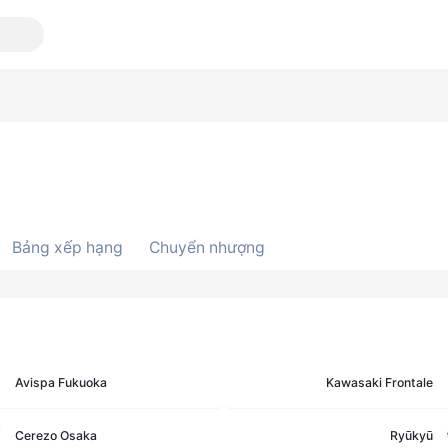
Bảng xếp hạng
Chuyển nhượng
Avispa Fukuoka
Kawasaki Frontale
Cerezo Osaka
Ryūkyū