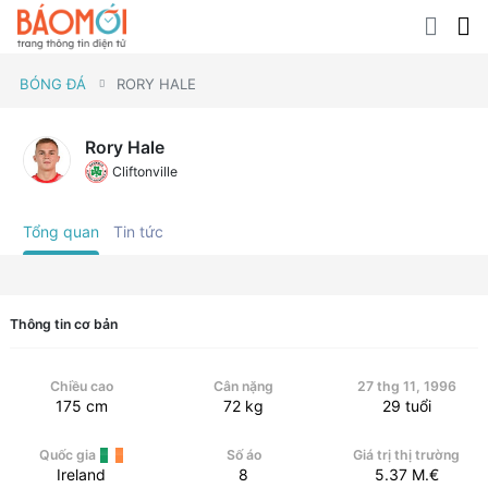
BÓNG ĐÁ
RORY HALE
Rory Hale
Cliftonville
Tổng quan
Tin tức
Thông tin cơ bản
Chiều cao
Cân nặng
27 thg 11, 1996
175
cm
72
kg
29
tuổi
Quốc gia
Số áo
Giá trị thị trường
Ireland
8
5.37
M.€