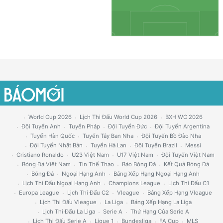
World Cup 2026
Lịch Thi Đấu World Cup 2026
BXH WC 2026
Đội Tuyển Anh
Tuyển Pháp
Đội Tuyển Đức
Đội Tuyển Argentina
Tuyển Hàn Quốc
Tuyển Tây Ban Nha
Đội Tuyển Bồ Đào Nha
Đội Tuyển Nhật Bản
Tuyển Hà Lan
Đội Tuyển Brazil
Messi
Cristiano Ronaldo
U23 Việt Nam
U17 Việt Nam
Đội Tuyển Việt Nam
Bóng Đá Việt Nam
Tin Thể Thao
Báo Bóng Đá
Kết Quả Bóng Đá
Bóng Đá
Ngoại Hạng Anh
Bảng Xếp Hạng Ngoại Hạng Anh
Lịch Thi Đấu Ngoại Hạng Anh
Champions League
Lịch Thi Đấu C1
Europa League
Lịch Thi Đấu C2
Vleague
Bảng Xếp Hạng Vleague
Lịch Thi Đấu Vleague
La Liga
Bảng Xếp Hạng La Liga
Lịch Thi Đấu La Liga
Serie A
Thứ Hạng Của Serie A
Lịch Thi Đấu Serie A
Ligue 1
Bundesliga
FA Cup
MLS