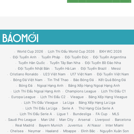
World Cup 2026
Lịch Thi Đấu World Cup 2026
BXH WC 2026
Đội Tuyển Anh
Tuyển Pháp
Đội Tuyển Đức
Đội Tuyển Argentina
Tuyển Hàn Quốc
Tuyển Tây Ban Nha
Đội Tuyển Bồ Đào Nha
Đội Tuyển Nhật Bản
Tuyển Hà Lan
Đội Tuyển Brazil
Messi
Cristiano Ronaldo
U23 Việt Nam
U17 Việt Nam
Đội Tuyển Việt Nam
Bóng Đá Việt Nam
Tin Thể Thao
Báo Bóng Đá
Kết Quả Bóng Đá
Bóng Đá
Ngoại Hạng Anh
Bảng Xếp Hạng Ngoại Hạng Anh
Lịch Thi Đấu Ngoại Hạng Anh
Champions League
Lịch Thi Đấu C1
Europa League
Lịch Thi Đấu C2
Vleague
Bảng Xếp Hạng Vleague
Lịch Thi Đấu Vleague
La Liga
Bảng Xếp Hạng La Liga
Lịch Thi Đấu La Liga
Serie A
Thứ Hạng Của Serie A
Lịch Thi Đấu Serie A
Ligue 1
Bundesliga
FA Cup
MLS
Saudi Pro League
Man Utd
Man City
Arsenal
Liverpool
Barcelona
Real Madrid
Bayern Munich
Juventus
Al Nassr
Inter Miami
Chelsea
Neymar
Haaland
Mbappe
Đình Bắc
Nguyễn Xuân Son