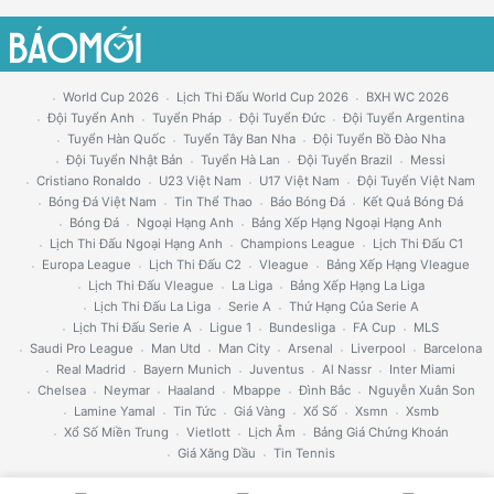
World Cup 2026
Lịch Thi Đấu World Cup 2026
BXH WC 2026
Đội Tuyển Anh
Tuyển Pháp
Đội Tuyển Đức
Đội Tuyển Argentina
Tuyển Hàn Quốc
Tuyển Tây Ban Nha
Đội Tuyển Bồ Đào Nha
Đội Tuyển Nhật Bản
Tuyển Hà Lan
Đội Tuyển Brazil
Messi
Cristiano Ronaldo
U23 Việt Nam
U17 Việt Nam
Đội Tuyển Việt Nam
Bóng Đá Việt Nam
Tin Thể Thao
Báo Bóng Đá
Kết Quả Bóng Đá
Bóng Đá
Ngoại Hạng Anh
Bảng Xếp Hạng Ngoại Hạng Anh
Lịch Thi Đấu Ngoại Hạng Anh
Champions League
Lịch Thi Đấu C1
Europa League
Lịch Thi Đấu C2
Vleague
Bảng Xếp Hạng Vleague
Lịch Thi Đấu Vleague
La Liga
Bảng Xếp Hạng La Liga
Lịch Thi Đấu La Liga
Serie A
Thứ Hạng Của Serie A
Lịch Thi Đấu Serie A
Ligue 1
Bundesliga
FA Cup
MLS
Saudi Pro League
Man Utd
Man City
Arsenal
Liverpool
Barcelona
Real Madrid
Bayern Munich
Juventus
Al Nassr
Inter Miami
Chelsea
Neymar
Haaland
Mbappe
Đình Bắc
Nguyễn Xuân Son
Lamine Yamal
Tin Tức
Giá Vàng
Xổ Số
Xsmn
Xsmb
Xổ Số Miền Trung
Vietlott
Lịch Âm
Bảng Giá Chứng Khoán
Giá Xăng Dầu
Tin Tennis