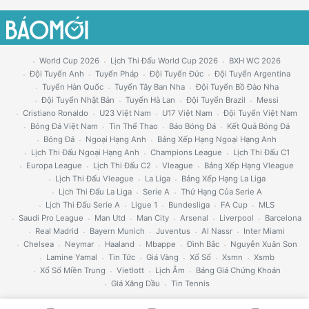
World Cup 2026
Lịch Thi Đấu World Cup 2026
BXH WC 2026
Đội Tuyển Anh
Tuyển Pháp
Đội Tuyển Đức
Đội Tuyển Argentina
Tuyển Hàn Quốc
Tuyển Tây Ban Nha
Đội Tuyển Bồ Đào Nha
Đội Tuyển Nhật Bản
Tuyển Hà Lan
Đội Tuyển Brazil
Messi
Cristiano Ronaldo
U23 Việt Nam
U17 Việt Nam
Đội Tuyển Việt Nam
Bóng Đá Việt Nam
Tin Thể Thao
Báo Bóng Đá
Kết Quả Bóng Đá
Bóng Đá
Ngoại Hạng Anh
Bảng Xếp Hạng Ngoại Hạng Anh
Lịch Thi Đấu Ngoại Hạng Anh
Champions League
Lịch Thi Đấu C1
Europa League
Lịch Thi Đấu C2
Vleague
Bảng Xếp Hạng Vleague
Lịch Thi Đấu Vleague
La Liga
Bảng Xếp Hạng La Liga
Lịch Thi Đấu La Liga
Serie A
Thứ Hạng Của Serie A
Lịch Thi Đấu Serie A
Ligue 1
Bundesliga
FA Cup
MLS
Saudi Pro League
Man Utd
Man City
Arsenal
Liverpool
Barcelona
Real Madrid
Bayern Munich
Juventus
Al Nassr
Inter Miami
Chelsea
Neymar
Haaland
Mbappe
Đình Bắc
Nguyễn Xuân Son
Lamine Yamal
Tin Tức
Giá Vàng
Xổ Số
Xsmn
Xsmb
Xổ Số Miền Trung
Vietlott
Lịch Âm
Bảng Giá Chứng Khoán
Giá Xăng Dầu
Tin Tennis