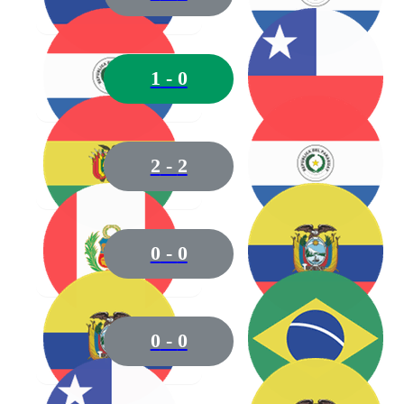
13
Agustín Sández
1
-
0
2
-
2
05
Duarte
0
-
0
02
Velázquez
0
-
0