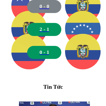
0
-
0
20
Ojeda
2
-
1
0
-
1
19
Ávalos
Tin Tức
11
Romero