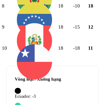
8
Venezuela
18
-10
18
9
Peru
18
-15
12
10
Chile
18
-18
11
Vòng loại / Xuống hạng
Ecuador: -3