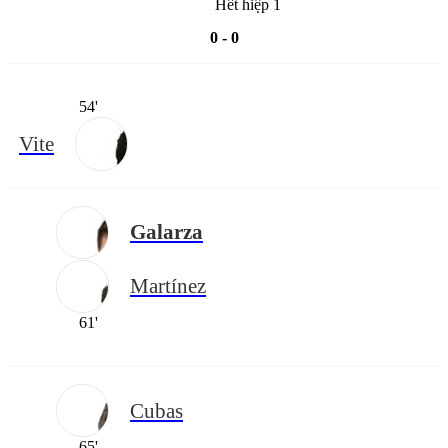
Hết hiệp 1
0 - 0
54'
Vite
Galarza
Martínez
61'
Cubas
65'