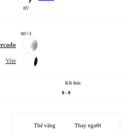
85'
90'+3
rcado
Vite
Kết thúc
0 - 0
Thẻ vàng
Thay người