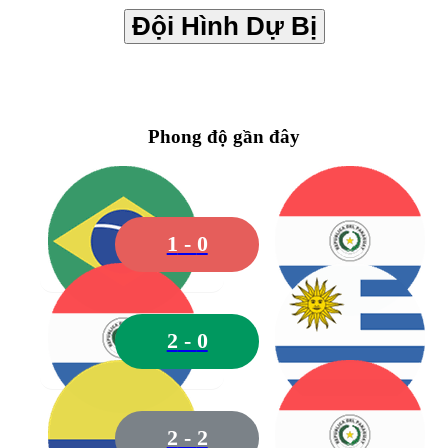
Đội Hình Dự Bị
Phong độ gần đây
22
Gill
1
-
0
2
-
0
01
Espínola
2
-
2