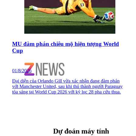
21
Denil Castillo
MU đàm phán chiêu mộ hiện tượng World
Cup
01/8/2026
Đại diện của Orlando Gill vừa xác nhận đang đàm phán
09
Yeboah
với Manchester United, sau khi thủ thành người Paraguay
tỏa sáng tại World Cup 2026 với kỷ lục 28 pha cứu thua.
Dự đoán máy tính
18
Mercado