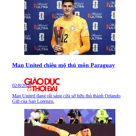
12
Ramírez
Man United chiêu mộ thủ môn Paraguay
22
Gonzalo Valle
02/8/2026
Man United đang rất sáng cửa sở hữu thủ thành Orlando
Gill của San Lorenzo.
23
Yaimar Medina