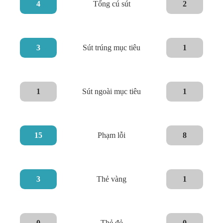
4
Tổng cú sút
2
3
Sút trúng mục tiêu
1
1
Sút ngoài mục tiêu
1
15
Phạm lỗi
8
3
Thẻ vàng
1
0
Thẻ đỏ
0