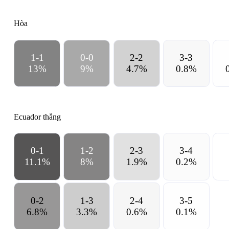
Hòa
1-1
0-0
2-2
3-3
13
%
9
%
4.7
%
0.8
%
Ecuador
thắng
0-1
1-2
2-3
3-4
11.1
%
8
%
1.9
%
0.2
%
0-2
1-3
2-4
3-5
6.8
%
3.3
%
0.6
%
0.1
%