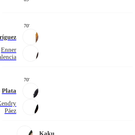
70'
ríguez
Enner
alencia
70'
Plata
Kendry
Páez
Kaku