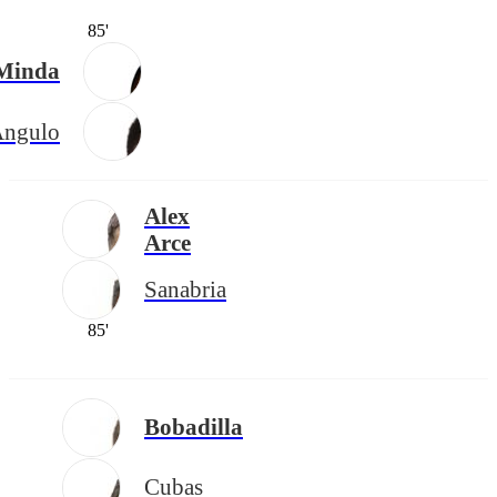
85'
Minda
ngulo
Alex
Arce
Sanabria
85'
Bobadilla
Cubas