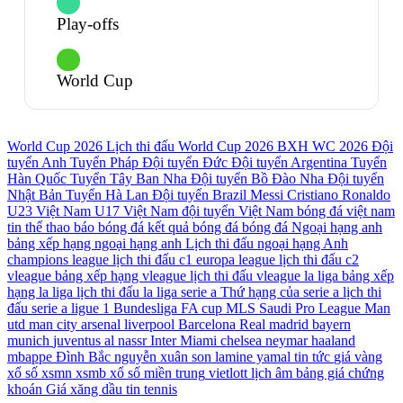
Play-offs
World Cup
World Cup 2026
Lịch thi đấu World Cup 2026
BXH WC 2026
Đội
tuyển Anh
Tuyển Pháp
Đội tuyển Đức
Đội tuyển Argentina
Tuyển
Hàn Quốc
Tuyển Tây Ban Nha
Đội tuyển Bồ Đào Nha
Đội tuyển
Nhật Bản
Tuyển Hà Lan
Đội tuyển Brazil
Messi
Cristiano Ronaldo
U23 Việt Nam
U17 Việt Nam
đội tuyển Việt Nam
bóng đá việt nam
tin thể thao
báo bóng đá
kết quả bóng đá
bóng đá
Ngoại hạng anh
bảng xếp hạng ngoại hạng anh
Lịch thi đấu ngoại hạng Anh
champions league
lịch thi đấu c1
europa league
lịch thi đấu c2
vleague
bảng xếp hạng vleague
lịch thi đấu vleague
la liga
bảng xếp
hạng la liga
lịch thi đấu la liga
serie a
Thứ hạng của serie a
lịch thi
đấu serie a
ligue 1
Bundesliga
FA cup
MLS
Saudi Pro League
Man
utd
man city
arsenal
liverpool
Barcelona
Real madrid
bayern
munich
juventus
al nassr
Inter Miami
chelsea
neymar
haaland
mbappe
Đình Bắc
nguyễn xuân son
lamine yamal
tin tức
giá vàng
xổ số
xsmn
xsmb
xổ số miền trung
vietlott
lịch âm
bảng giá chứng
khoán
Giá xăng dầu
tin tennis