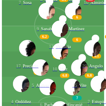
7
Sosa
10
Almirón
6
9
Sanabria
21
Martínez
6.2
6
13
Valencia
6.4
6.1
17
Preciado
20
Angulo
10
Páez
6.8
6.8
6.8
5
Alcivar
15
Vite
7
4
Ordóñez
7
Estupi
6
Pacho
3
Hincapié