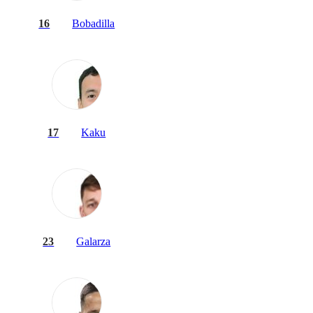
16
Bobadilla
17
Kaku
23
Galarza