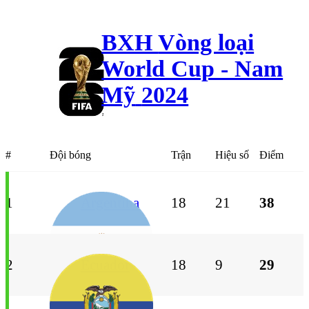
BXH
Vòng loại
World Cup - Nam
Mỹ
2024
#
Đội bóng
Trận
Hiệu số
Điểm
1
Argentina
18
21
38
2
Ecuador
18
9
29