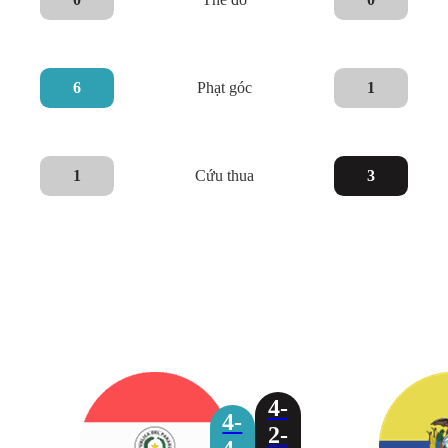
6
Phạt góc
1
1
Cứu thua
3
4-
4-
2-