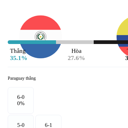
08
Campana
Thắng
Hòa
35.1
%
27.6
%
3
Paraguay
thắng
6-0
0
%
5-0
6-1