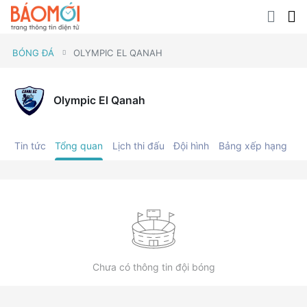
BÓNG ĐÁ
OLYMPIC EL QANAH
Olympic El Qanah
Tin tức
Tổng quan
Lịch thi đấu
Đội hình
Bảng xếp hạng
C
Chưa có thông tin đội bóng