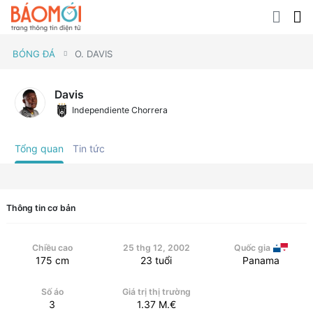
BÓNG ĐÁ
O. DAVIS
Davis
Independiente Chorrera
Tổng quan
Tin tức
Thông tin cơ bản
Chiều cao
25 thg 12, 2002
Quốc gia
175
cm
23
tuổi
Panama
Số áo
Giá trị thị trường
3
1.37
M.€