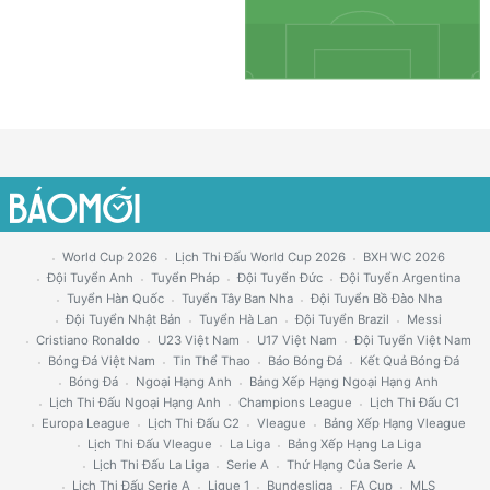
World Cup 2026
Lịch Thi Đấu World Cup 2026
BXH WC 2026
Đội Tuyển Anh
Tuyển Pháp
Đội Tuyển Đức
Đội Tuyển Argentina
Tuyển Hàn Quốc
Tuyển Tây Ban Nha
Đội Tuyển Bồ Đào Nha
Đội Tuyển Nhật Bản
Tuyển Hà Lan
Đội Tuyển Brazil
Messi
Cristiano Ronaldo
U23 Việt Nam
U17 Việt Nam
Đội Tuyển Việt Nam
Bóng Đá Việt Nam
Tin Thể Thao
Báo Bóng Đá
Kết Quả Bóng Đá
Bóng Đá
Ngoại Hạng Anh
Bảng Xếp Hạng Ngoại Hạng Anh
Lịch Thi Đấu Ngoại Hạng Anh
Champions League
Lịch Thi Đấu C1
Europa League
Lịch Thi Đấu C2
Vleague
Bảng Xếp Hạng Vleague
Lịch Thi Đấu Vleague
La Liga
Bảng Xếp Hạng La Liga
Lịch Thi Đấu La Liga
Serie A
Thứ Hạng Của Serie A
Lịch Thi Đấu Serie A
Ligue 1
Bundesliga
FA Cup
MLS