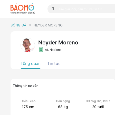
BÓNG ĐÁ
NEYDER MORENO
Neyder Moreno
At. Nacional
Tổng quan
Tin tức
Thông tin cơ bản
Chiều cao
Cân nặng
09 thg 02, 1997
175
cm
68
kg
29
tuổi