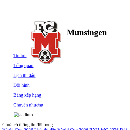
Munsingen
Tin tức
Tổng quan
Lịch thi đấu
Đội hình
Bảng xếp hạng
Chuyển nhượng
Chưa có thông tin đội bóng
World Cup 2026
Lịch thi đấu World Cup 2026
BXH WC 2026
Đội