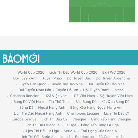
World Cup 2026
Lịch Thi Đấu World Cup 2026
BXH WC 2026
Đội Tuyển Anh
Tuyển Pháp
Đội Tuyển Đức
Đội Tuyển Argentina
Tuyển Hàn Quốc
Tuyển Tây Ban Nha
Đội Tuyển Bồ Đào Nha
Đội Tuyển Nhật Bản
Tuyển Hà Lan
Đội Tuyển Brazil
Messi
Cristiano Ronaldo
U23 Việt Nam
U17 Việt Nam
Đội Tuyển Việt Nam
Bóng Đá Việt Nam
Tin Thể Thao
Báo Bóng Đá
Kết Quả Bóng Đá
Bóng Đá
Ngoại Hạng Anh
Bảng Xếp Hạng Ngoại Hạng Anh
Lịch Thi Đấu Ngoại Hạng Anh
Champions League
Lịch Thi Đấu C1
Europa League
Lịch Thi Đấu C2
Vleague
Bảng Xếp Hạng Vleague
Lịch Thi Đấu Vleague
La Liga
Bảng Xếp Hạng La Liga
Lịch Thi Đấu La Liga
Serie A
Thứ Hạng Của Serie A
Lịch Thi Đấu Serie A
Ligue 1
Bundesliga
FA Cup
MLS