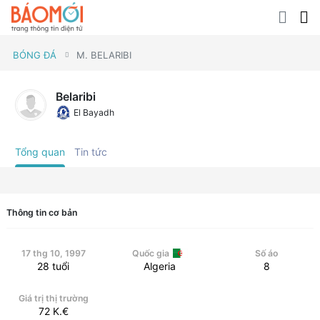
BÓNG ĐÁ
M. BELARIBI
Belaribi
El Bayadh
Tổng quan
Tin tức
Thông tin cơ bản
17 thg 10, 1997
Quốc gia
Số áo
28
tuổi
Algeria
8
Giá trị thị trường
72
K.€