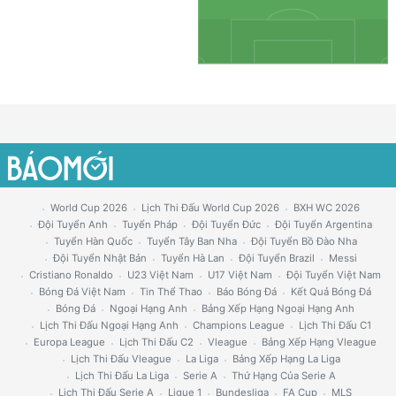
World Cup 2026
Lịch Thi Đấu World Cup 2026
BXH WC 2026
Đội Tuyển Anh
Tuyển Pháp
Đội Tuyển Đức
Đội Tuyển Argentina
Tuyển Hàn Quốc
Tuyển Tây Ban Nha
Đội Tuyển Bồ Đào Nha
Đội Tuyển Nhật Bản
Tuyển Hà Lan
Đội Tuyển Brazil
Messi
Cristiano Ronaldo
U23 Việt Nam
U17 Việt Nam
Đội Tuyển Việt Nam
Bóng Đá Việt Nam
Tin Thể Thao
Báo Bóng Đá
Kết Quả Bóng Đá
Bóng Đá
Ngoại Hạng Anh
Bảng Xếp Hạng Ngoại Hạng Anh
Lịch Thi Đấu Ngoại Hạng Anh
Champions League
Lịch Thi Đấu C1
Europa League
Lịch Thi Đấu C2
Vleague
Bảng Xếp Hạng Vleague
Lịch Thi Đấu Vleague
La Liga
Bảng Xếp Hạng La Liga
Lịch Thi Đấu La Liga
Serie A
Thứ Hạng Của Serie A
Lịch Thi Đấu Serie A
Ligue 1
Bundesliga
FA Cup
MLS