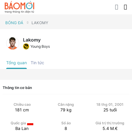
BÓNG ĐÁ
LAKOMY
Lakomy
Young Boys
Tổng quan
Tin tức
Thông tin cơ bản
Chiều cao
Cân nặng
18 thg 01, 2001
181
cm
79
kg
25
tuổi
Quốc gia
Số áo
Giá trị thị trường
Ba Lan
8
5.4
M.€