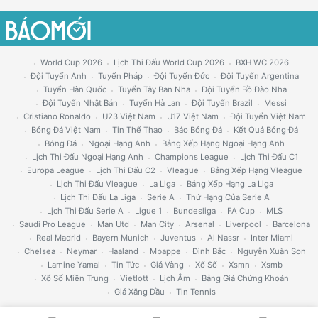
World Cup 2026
Lịch Thi Đấu World Cup 2026
BXH WC 2026
Đội Tuyển Anh
Tuyển Pháp
Đội Tuyển Đức
Đội Tuyển Argentina
Tuyển Hàn Quốc
Tuyển Tây Ban Nha
Đội Tuyển Bồ Đào Nha
Đội Tuyển Nhật Bản
Tuyển Hà Lan
Đội Tuyển Brazil
Messi
Cristiano Ronaldo
U23 Việt Nam
U17 Việt Nam
Đội Tuyển Việt Nam
Bóng Đá Việt Nam
Tin Thể Thao
Báo Bóng Đá
Kết Quả Bóng Đá
Bóng Đá
Ngoại Hạng Anh
Bảng Xếp Hạng Ngoại Hạng Anh
Lịch Thi Đấu Ngoại Hạng Anh
Champions League
Lịch Thi Đấu C1
Europa League
Lịch Thi Đấu C2
Vleague
Bảng Xếp Hạng Vleague
Lịch Thi Đấu Vleague
La Liga
Bảng Xếp Hạng La Liga
Lịch Thi Đấu La Liga
Serie A
Thứ Hạng Của Serie A
Lịch Thi Đấu Serie A
Ligue 1
Bundesliga
FA Cup
MLS
Saudi Pro League
Man Utd
Man City
Arsenal
Liverpool
Barcelona
Real Madrid
Bayern Munich
Juventus
Al Nassr
Inter Miami
Chelsea
Neymar
Haaland
Mbappe
Đình Bắc
Nguyễn Xuân Son
Lamine Yamal
Tin Tức
Giá Vàng
Xổ Số
Xsmn
Xsmb
Xổ Số Miền Trung
Vietlott
Lịch Âm
Bảng Giá Chứng Khoán
Giá Xăng Dầu
Tin Tennis