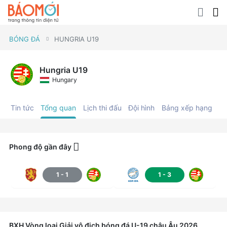
BÓNG ĐÁ
HUNGRIA U19
Hungria U19
Hungary
Tin tức
Tổng quan
Lịch thi đấu
Đội hình
Bảng xếp hạng
C
Phong độ gần đây
1
-
1
1
-
3
BXH
Vòng loại Giải vô địch bóng đá U-19 châu Âu
2026