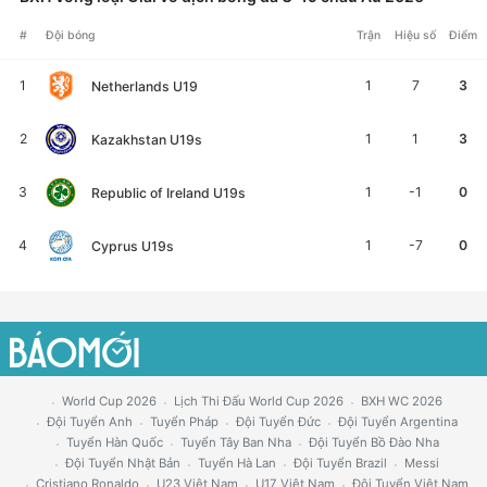
#
Đội bóng
Trận
Hiệu số
Điểm
1
1
7
3
Netherlands U19
2
1
1
3
Kazakhstan U19s
3
1
-1
0
Republic of Ireland U19s
4
1
-7
0
Cyprus U19s
World Cup 2026
Lịch Thi Đấu World Cup 2026
BXH WC 2026
Đội Tuyển Anh
Tuyển Pháp
Đội Tuyển Đức
Đội Tuyển Argentina
Tuyển Hàn Quốc
Tuyển Tây Ban Nha
Đội Tuyển Bồ Đào Nha
Đội Tuyển Nhật Bản
Tuyển Hà Lan
Đội Tuyển Brazil
Messi
Cristiano Ronaldo
U23 Việt Nam
U17 Việt Nam
Đội Tuyển Việt Nam