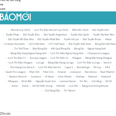
Tiền vệ tấn công
rw
cam
World Cup 2026
Lịch Thi Đấu World Cup 2026
BXH WC 2026
Đội Tuyển Anh
Tuyển Pháp
Đội Tuyển Đức
Đội Tuyển Argentina
Tuyển Hàn Quốc
Tuyển Tây Ban Nha
Đội Tuyển Bồ Đào Nha
Đội Tuyển Nhật Bản
Tuyển Hà Lan
Đội Tuyển Brazil
Messi
Cristiano Ronaldo
U23 Việt Nam
U17 Việt Nam
Đội Tuyển Việt Nam
Bóng Đá Việt Nam
Tin Thể Thao
Báo Bóng Đá
Kết Quả Bóng Đá
Bóng Đá
Ngoại Hạng Anh
Bảng Xếp Hạng Ngoại Hạng Anh
Lịch Thi Đấu Ngoại Hạng Anh
Champions League
Lịch Thi Đấu C1
Europa League
Lịch Thi Đấu C2
Vleague
Bảng Xếp Hạng Vleague
Lịch Thi Đấu Vleague
La Liga
Bảng Xếp Hạng La Liga
Lịch Thi Đấu La Liga
Serie A
Thứ Hạng Của Serie A
Lịch Thi Đấu Serie A
Ligue 1
Bundesliga
FA Cup
MLS
Saudi Pro League
Man Utd
Man City
Arsenal
Liverpool
Barcelona
Real Madrid
Bayern Munich
Juventus
Al Nassr
Inter Miami
Chelsea
Neymar
Haaland
Mbappe
Đình Bắc
Nguyễn Xuân Son
Lamine Yamal
Tin Tức
Giá Vàng
Xổ Số
Xsmn
Xsmb
Xổ Số Miền Trung
Vietlott
Lịch Âm
Bảng Giá Chứng Khoán
Giá Xăng Dầu
Tin Tennis
Tin tức