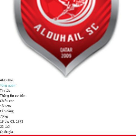
Al-Duhail
Tổng quan
Tin tức
Thông tin cơ bản
Chiều cao
180
cm
Cân nặng
70
kg
19 thg 03, 1993
33
tuổi
Quốc gia