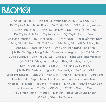
World Cup 2026
Lịch Thi Đấu World Cup 2026
BXH WC 2026
Đội Tuyển Anh
Tuyển Pháp
Đội Tuyển Đức
Đội Tuyển Argentina
Tuyển Hàn Quốc
Tuyển Tây Ban Nha
Đội Tuyển Bồ Đào Nha
Đội Tuyển Nhật Bản
Tuyển Hà Lan
Đội Tuyển Brazil
Messi
Cristiano Ronaldo
U23 Việt Nam
U17 Việt Nam
Đội Tuyển Việt Nam
Bóng Đá Việt Nam
Tin Thể Thao
Báo Bóng Đá
Kết Quả Bóng Đá
Bóng Đá
Ngoại Hạng Anh
Bảng Xếp Hạng Ngoại Hạng Anh
Lịch Thi Đấu Ngoại Hạng Anh
Champions League
Lịch Thi Đấu C1
Europa League
Lịch Thi Đấu C2
Vleague
Bảng Xếp Hạng Vleague
Lịch Thi Đấu Vleague
La Liga
Bảng Xếp Hạng La Liga
Lịch Thi Đấu La Liga
Serie A
Thứ Hạng Của Serie A
Lịch Thi Đấu Serie A
Ligue 1
Bundesliga
FA Cup
MLS
Saudi Pro League
Man Utd
Man City
Arsenal
Liverpool
Barcelona
Real Madrid
Bayern Munich
Juventus
Al Nassr
Inter Miami
Chelsea
Neymar
Haaland
Mbappe
Đình Bắc
Nguyễn Xuân Son
Lamine Yamal
Tin Tức
Giá Vàng
Xổ Số
Xsmn
Xsmb
Xổ Số Miền Trung
Vietlott
Lịch Âm
Bảng Giá Chứng Khoán
Giá Xăng Dầu
Tin Tennis