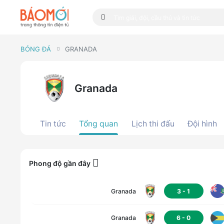
BÓNG ĐÁ
GRANADA
Granada
Tin tức
Tổng quan
Lịch thi đấu
Đội hình
Phong độ gần đây
Granada
3
-
1
Granada
6
-
0