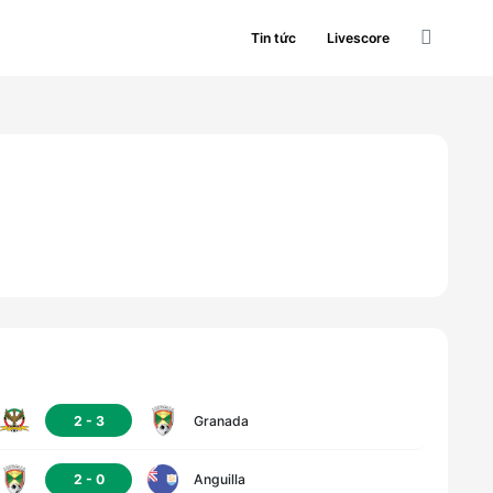
Tin tức
Livescore
2
-
3
Granada
2
-
0
Anguilla