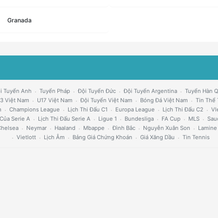
Granada
i Tuyển Anh
Tuyển Pháp
Đội Tuyển Đức
Đội Tuyển Argentina
Tuyển Hàn 
3 Việt Nam
U17 Việt Nam
Đội Tuyển Việt Nam
Bóng Đá Việt Nam
Tin Thể
h
Champions League
Lịch Thi Đấu C1
Europa League
Lịch Thi Đấu C2
Vl
Của Serie A
Lịch Thi Đấu Serie A
Ligue 1
Bundesliga
FA Cup
MLS
Sau
helsea
Neymar
Haaland
Mbappe
Đình Bắc
Nguyễn Xuân Son
Lamine
Vietlott
Lịch Âm
Bảng Giá Chứng Khoán
Giá Xăng Dầu
Tin Tennis