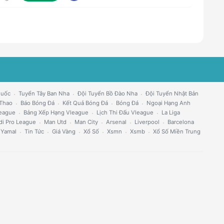
Quốc
Tuyển Tây Ban Nha
Đội Tuyển Bồ Đào Nha
Đội Tuyển Nhật Bản
 Thao
Báo Bóng Đá
Kết Quả Bóng Đá
Bóng Đá
Ngoại Hạng Anh
eague
Bảng Xếp Hạng Vleague
Lịch Thi Đấu Vleague
La Liga
di Pro League
Man Utd
Man City
Arsenal
Liverpool
Barcelona
 Yamal
Tin Tức
Giá Vàng
Xổ Số
Xsmn
Xsmb
Xổ Số Miền Trung