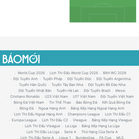
World Cup 2026
Lịch Thi Đấu World Cup 2026
BXH WC 2026
Đội Tuyển Anh
Tuyển Pháp
Đội Tuyển Đức
Đội Tuyển Argentina
Tuyển Hàn Quốc
Tuyển Tây Ban Nha
Đội Tuyển Bồ Đào Nha
Đội Tuyển Nhật Bản
Tuyển Hà Lan
Đội Tuyển Brazil
Messi
Cristiano Ronaldo
U23 Việt Nam
U17 Việt Nam
Đội Tuyển Việt Nam
Bóng Đá Việt Nam
Tin Thể Thao
Báo Bóng Đá
Kết Quả Bóng Đá
Bóng Đá
Ngoại Hạng Anh
Bảng Xếp Hạng Ngoại Hạng Anh
Lịch Thi Đấu Ngoại Hạng Anh
Champions League
Lịch Thi Đấu C1
Europa League
Lịch Thi Đấu C2
Vleague
Bảng Xếp Hạng Vleague
Lịch Thi Đấu Vleague
La Liga
Bảng Xếp Hạng La Liga
Lịch Thi Đấu La Liga
Serie A
Thứ Hạng Của Serie A
Lịch Thi Đấu Serie A
Ligue 1
Bundesliga
FA Cup
MLS