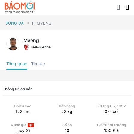
BÓNG ĐÁ
F. MVENG
Mveng
Biel-Bienne
Tổng quan
Tin tức
Thông tin cơ bản
Chiều cao
Cân nặng
29 thg 05, 1992
172
cm
72
kg
34
tuổi
Quốc gia
Số áo
Giá trị thị trường
Thụy Sĩ
10
150
K.€