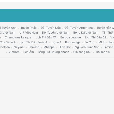
i Tuyển Anh
Tuyển Pháp
Đội Tuyển Đức
Đội Tuyển Argentina
Tuyển Hàn 
3 Việt Nam
U17 Việt Nam
Đội Tuyển Việt Nam
Bóng Đá Việt Nam
Tin Thể
h
Champions League
Lịch Thi Đấu C1
Europa League
Lịch Thi Đấu C2
Vl
Của Serie A
Lịch Thi Đấu Serie A
Ligue 1
Bundesliga
FA Cup
MLS
Sau
helsea
Neymar
Haaland
Mbappe
Đình Bắc
Nguyễn Xuân Son
Lamine
Vietlott
Lịch Âm
Bảng Giá Chứng Khoán
Giá Xăng Dầu
Tin Tennis