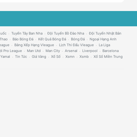
Quốc
Tuyển Tây Ban Nha
Đội Tuyển Bồ Đào Nha
Đội Tuyển Nhật Bản
 Thao
Báo Bóng Đá
Kết Quả Bóng Đá
Bóng Đá
Ngoại Hạng Anh
eague
Bảng Xếp Hạng Vleague
Lịch Thi Đấu Vleague
La Liga
di Pro League
Man Utd
Man City
Arsenal
Liverpool
Barcelona
 Yamal
Tin Tức
Giá Vàng
Xổ Số
Xsmn
Xsmb
Xổ Số Miền Trung