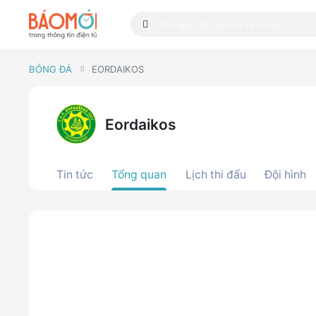
BÓNG ĐÁ
EORDAIKOS
Eordaikos
Tin tức
Tổng quan
Lịch thi đấu
Đội hình