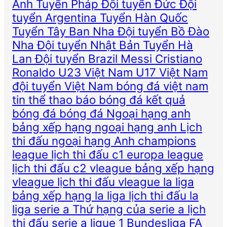
Anh
Tuyển Pháp
Đội tuyển Đức
Đội
tuyển Argentina
Tuyển Hàn Quốc
Tuyển Tây Ban Nha
Đội tuyển Bồ Đào
Nha
Đội tuyển Nhật Bản
Tuyển Hà
Lan
Đội tuyển Brazil
Messi
Cristiano
Ronaldo
U23 Việt Nam
U17 Việt Nam
đội tuyển Việt Nam
bóng đá việt nam
tin thể thao
báo bóng đá
kết quả
bóng đá
bóng đá
Ngoại hạng anh
bảng xếp hạng ngoại hạng anh
Lịch
thi đấu ngoại hạng Anh
champions
league
lịch thi đấu c1
europa league
lịch thi đấu c2
vleague
bảng xếp hạng
vleague
lịch thi đấu vleague
la liga
bảng xếp hạng la liga
lịch thi đấu la
liga
serie a
Thứ hạng của serie a
lịch
thi đấu serie a
ligue 1
Bundesliga
FA