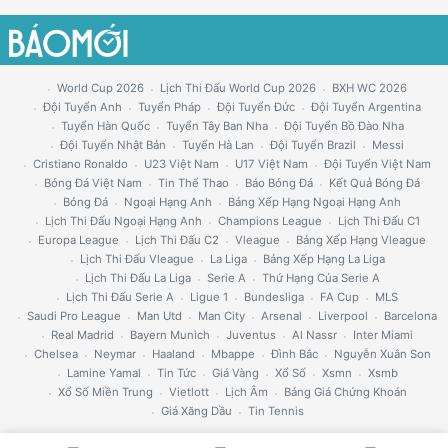
World Cup 2026
Lịch Thi Đấu World Cup 2026
BXH WC 2026
Đội Tuyển Anh
Tuyển Pháp
Đội Tuyển Đức
Đội Tuyển Argentina
Tuyển Hàn Quốc
Tuyển Tây Ban Nha
Đội Tuyển Bồ Đào Nha
Đội Tuyển Nhật Bản
Tuyển Hà Lan
Đội Tuyển Brazil
Messi
Cristiano Ronaldo
U23 Việt Nam
U17 Việt Nam
Đội Tuyển Việt Nam
Bóng Đá Việt Nam
Tin Thể Thao
Báo Bóng Đá
Kết Quả Bóng Đá
Bóng Đá
Ngoại Hạng Anh
Bảng Xếp Hạng Ngoại Hạng Anh
Lịch Thi Đấu Ngoại Hạng Anh
Champions League
Lịch Thi Đấu C1
Europa League
Lịch Thi Đấu C2
Vleague
Bảng Xếp Hạng Vleague
Lịch Thi Đấu Vleague
La Liga
Bảng Xếp Hạng La Liga
Lịch Thi Đấu La Liga
Serie A
Thứ Hạng Của Serie A
Lịch Thi Đấu Serie A
Ligue 1
Bundesliga
FA Cup
MLS
Saudi Pro League
Man Utd
Man City
Arsenal
Liverpool
Barcelona
Real Madrid
Bayern Munich
Juventus
Al Nassr
Inter Miami
Chelsea
Neymar
Haaland
Mbappe
Đình Bắc
Nguyễn Xuân Son
Lamine Yamal
Tin Tức
Giá Vàng
Xổ Số
Xsmn
Xsmb
Xổ Số Miền Trung
Vietlott
Lịch Âm
Bảng Giá Chứng Khoán
Giá Xăng Dầu
Tin Tennis