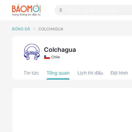
BÓNG ĐÁ
COLCHAGUA
Colchagua
Chile
Tin tức
Tổng quan
Lịch thi đấu
Đội hình