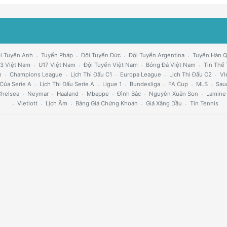
i Tuyển Anh
Tuyển Pháp
Đội Tuyển Đức
Đội Tuyển Argentina
Tuyển Hàn 
3 Việt Nam
U17 Việt Nam
Đội Tuyển Việt Nam
Bóng Đá Việt Nam
Tin Thể
h
Champions League
Lịch Thi Đấu C1
Europa League
Lịch Thi Đấu C2
Vl
Của Serie A
Lịch Thi Đấu Serie A
Ligue 1
Bundesliga
FA Cup
MLS
Sau
helsea
Neymar
Haaland
Mbappe
Đình Bắc
Nguyễn Xuân Son
Lamine
Vietlott
Lịch Âm
Bảng Giá Chứng Khoán
Giá Xăng Dầu
Tin Tennis