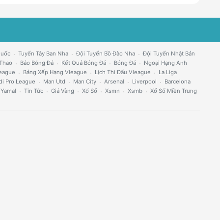
Quốc
Tuyển Tây Ban Nha
Đội Tuyển Bồ Đào Nha
Đội Tuyển Nhật Bản
 Thao
Báo Bóng Đá
Kết Quả Bóng Đá
Bóng Đá
Ngoại Hạng Anh
eague
Bảng Xếp Hạng Vleague
Lịch Thi Đấu Vleague
La Liga
di Pro League
Man Utd
Man City
Arsenal
Liverpool
Barcelona
 Yamal
Tin Tức
Giá Vàng
Xổ Số
Xsmn
Xsmb
Xổ Số Miền Trung