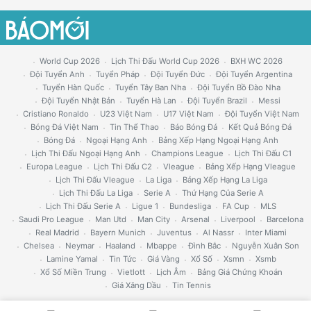
World Cup 2026
Lịch Thi Đấu World Cup 2026
BXH WC 2026
Đội Tuyển Anh
Tuyển Pháp
Đội Tuyển Đức
Đội Tuyển Argentina
Tuyển Hàn Quốc
Tuyển Tây Ban Nha
Đội Tuyển Bồ Đào Nha
Đội Tuyển Nhật Bản
Tuyển Hà Lan
Đội Tuyển Brazil
Messi
Cristiano Ronaldo
U23 Việt Nam
U17 Việt Nam
Đội Tuyển Việt Nam
Bóng Đá Việt Nam
Tin Thể Thao
Báo Bóng Đá
Kết Quả Bóng Đá
Bóng Đá
Ngoại Hạng Anh
Bảng Xếp Hạng Ngoại Hạng Anh
Lịch Thi Đấu Ngoại Hạng Anh
Champions League
Lịch Thi Đấu C1
Europa League
Lịch Thi Đấu C2
Vleague
Bảng Xếp Hạng Vleague
Lịch Thi Đấu Vleague
La Liga
Bảng Xếp Hạng La Liga
Lịch Thi Đấu La Liga
Serie A
Thứ Hạng Của Serie A
Lịch Thi Đấu Serie A
Ligue 1
Bundesliga
FA Cup
MLS
Saudi Pro League
Man Utd
Man City
Arsenal
Liverpool
Barcelona
Real Madrid
Bayern Munich
Juventus
Al Nassr
Inter Miami
Chelsea
Neymar
Haaland
Mbappe
Đình Bắc
Nguyễn Xuân Son
Lamine Yamal
Tin Tức
Giá Vàng
Xổ Số
Xsmn
Xsmb
Xổ Số Miền Trung
Vietlott
Lịch Âm
Bảng Giá Chứng Khoán
Giá Xăng Dầu
Tin Tennis