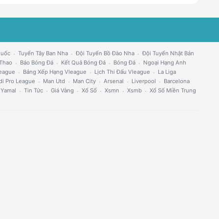
Quốc
Tuyển Tây Ban Nha
Đội Tuyển Bồ Đào Nha
Đội Tuyển Nhật Bản
 Thao
Báo Bóng Đá
Kết Quả Bóng Đá
Bóng Đá
Ngoại Hạng Anh
eague
Bảng Xếp Hạng Vleague
Lịch Thi Đấu Vleague
La Liga
di Pro League
Man Utd
Man City
Arsenal
Liverpool
Barcelona
 Yamal
Tin Tức
Giá Vàng
Xổ Số
Xsmn
Xsmb
Xổ Số Miền Trung