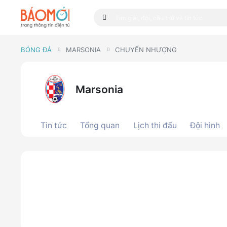
BÓNG ĐÁ
MARSONIA
CHUYỂN NHƯỢNG
Marsonia
Tin tức
Tổng quan
Lịch thi đấu
Đội hình