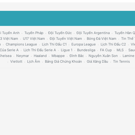
i Tuyển Anh
Tuyển Pháp
Đội Tuyển Đức
Đội Tuyển Argentina
Tuyển Hàn 
3 Việt Nam
U17 Việt Nam
Đội Tuyển Việt Nam
Bóng Đá Việt Nam
Tin Thể
h
Champions League
Lịch Thi Đấu C1
Europa League
Lịch Thi Đấu C2
Vl
Của Serie A
Lịch Thi Đấu Serie A
Ligue 1
Bundesliga
FA Cup
MLS
Sau
helsea
Neymar
Haaland
Mbappe
Đình Bắc
Nguyễn Xuân Son
Lamine
Vietlott
Lịch Âm
Bảng Giá Chứng Khoán
Giá Xăng Dầu
Tin Tennis