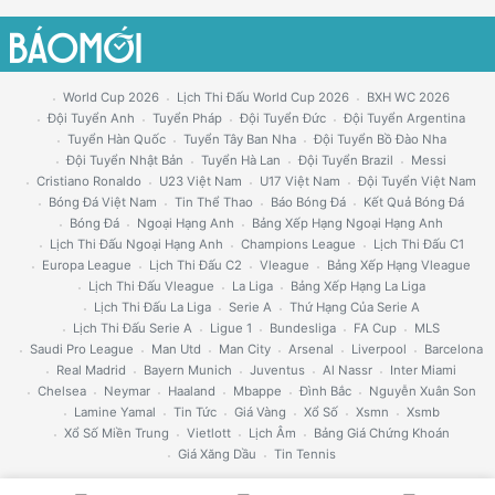
World Cup 2026
Lịch Thi Đấu World Cup 2026
BXH WC 2026
Đội Tuyển Anh
Tuyển Pháp
Đội Tuyển Đức
Đội Tuyển Argentina
Tuyển Hàn Quốc
Tuyển Tây Ban Nha
Đội Tuyển Bồ Đào Nha
Đội Tuyển Nhật Bản
Tuyển Hà Lan
Đội Tuyển Brazil
Messi
Cristiano Ronaldo
U23 Việt Nam
U17 Việt Nam
Đội Tuyển Việt Nam
Bóng Đá Việt Nam
Tin Thể Thao
Báo Bóng Đá
Kết Quả Bóng Đá
Bóng Đá
Ngoại Hạng Anh
Bảng Xếp Hạng Ngoại Hạng Anh
Lịch Thi Đấu Ngoại Hạng Anh
Champions League
Lịch Thi Đấu C1
Europa League
Lịch Thi Đấu C2
Vleague
Bảng Xếp Hạng Vleague
Lịch Thi Đấu Vleague
La Liga
Bảng Xếp Hạng La Liga
Lịch Thi Đấu La Liga
Serie A
Thứ Hạng Của Serie A
Lịch Thi Đấu Serie A
Ligue 1
Bundesliga
FA Cup
MLS
Saudi Pro League
Man Utd
Man City
Arsenal
Liverpool
Barcelona
Real Madrid
Bayern Munich
Juventus
Al Nassr
Inter Miami
Chelsea
Neymar
Haaland
Mbappe
Đình Bắc
Nguyễn Xuân Son
Lamine Yamal
Tin Tức
Giá Vàng
Xổ Số
Xsmn
Xsmb
Xổ Số Miền Trung
Vietlott
Lịch Âm
Bảng Giá Chứng Khoán
Giá Xăng Dầu
Tin Tennis