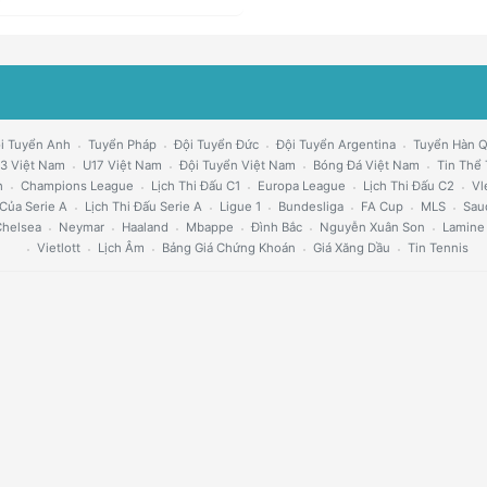
i Tuyển Anh
Tuyển Pháp
Đội Tuyển Đức
Đội Tuyển Argentina
Tuyển Hàn 
3 Việt Nam
U17 Việt Nam
Đội Tuyển Việt Nam
Bóng Đá Việt Nam
Tin Thể
h
Champions League
Lịch Thi Đấu C1
Europa League
Lịch Thi Đấu C2
Vl
Của Serie A
Lịch Thi Đấu Serie A
Ligue 1
Bundesliga
FA Cup
MLS
Sau
helsea
Neymar
Haaland
Mbappe
Đình Bắc
Nguyễn Xuân Son
Lamine
Vietlott
Lịch Âm
Bảng Giá Chứng Khoán
Giá Xăng Dầu
Tin Tennis