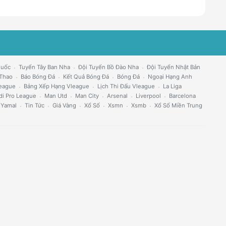
Quốc
Tuyển Tây Ban Nha
Đội Tuyển Bồ Đào Nha
Đội Tuyển Nhật Bản
 Thao
Báo Bóng Đá
Kết Quả Bóng Đá
Bóng Đá
Ngoại Hạng Anh
eague
Bảng Xếp Hạng Vleague
Lịch Thi Đấu Vleague
La Liga
di Pro League
Man Utd
Man City
Arsenal
Liverpool
Barcelona
 Yamal
Tin Tức
Giá Vàng
Xổ Số
Xsmn
Xsmb
Xổ Số Miền Trung