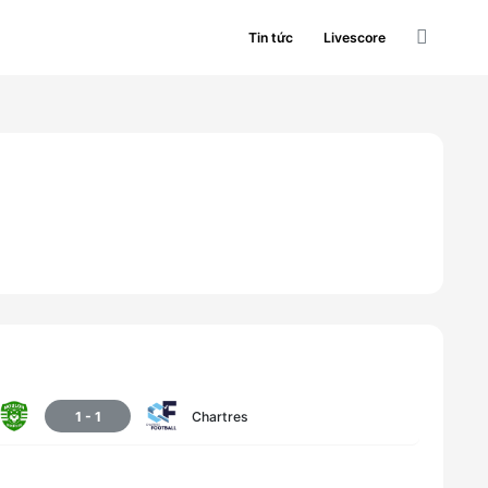
Tin tức
Livescore
1
-
1
Chartres