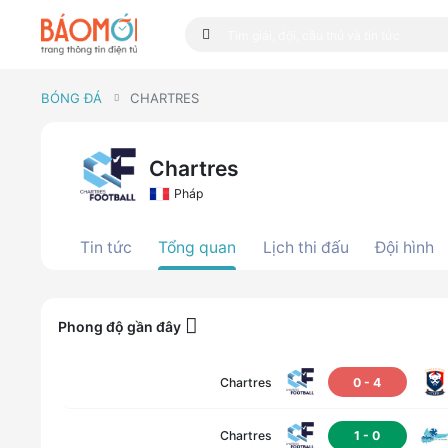
BÓNG ĐÁ
CHARTRES
Chartres
Pháp
Tin tức
Tổng quan
Lịch thi đấu
Đội hình
Phong độ gần đây
Chartres
0
-
4
Chartres
1
-
0