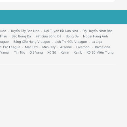
Quốc
Tuyển Tây Ban Nha
Đội Tuyển Bồ Đào Nha
Đội Tuyển Nhật Bản
 Thao
Báo Bóng Đá
Kết Quả Bóng Đá
Bóng Đá
Ngoại Hạng Anh
eague
Bảng Xếp Hạng Vleague
Lịch Thi Đấu Vleague
La Liga
di Pro League
Man Utd
Man City
Arsenal
Liverpool
Barcelona
 Yamal
Tin Tức
Giá Vàng
Xổ Số
Xsmn
Xsmb
Xổ Số Miền Trung