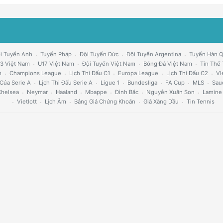
i Tuyển Anh
Tuyển Pháp
Đội Tuyển Đức
Đội Tuyển Argentina
Tuyển Hàn 
3 Việt Nam
U17 Việt Nam
Đội Tuyển Việt Nam
Bóng Đá Việt Nam
Tin Thể
h
Champions League
Lịch Thi Đấu C1
Europa League
Lịch Thi Đấu C2
Vl
Của Serie A
Lịch Thi Đấu Serie A
Ligue 1
Bundesliga
FA Cup
MLS
Sau
helsea
Neymar
Haaland
Mbappe
Đình Bắc
Nguyễn Xuân Son
Lamine
Vietlott
Lịch Âm
Bảng Giá Chứng Khoán
Giá Xăng Dầu
Tin Tennis