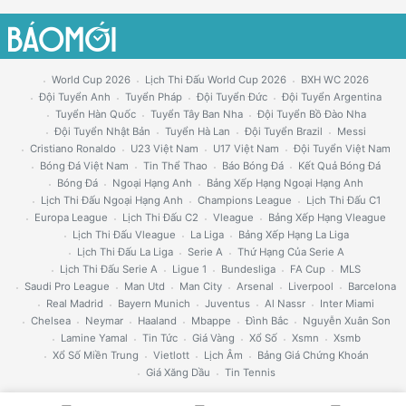
World Cup 2026
Lịch Thi Đấu World Cup 2026
BXH WC 2026
Đội Tuyển Anh
Tuyển Pháp
Đội Tuyển Đức
Đội Tuyển Argentina
Tuyển Hàn Quốc
Tuyển Tây Ban Nha
Đội Tuyển Bồ Đào Nha
Đội Tuyển Nhật Bản
Tuyển Hà Lan
Đội Tuyển Brazil
Messi
Cristiano Ronaldo
U23 Việt Nam
U17 Việt Nam
Đội Tuyển Việt Nam
Bóng Đá Việt Nam
Tin Thể Thao
Báo Bóng Đá
Kết Quả Bóng Đá
Bóng Đá
Ngoại Hạng Anh
Bảng Xếp Hạng Ngoại Hạng Anh
Lịch Thi Đấu Ngoại Hạng Anh
Champions League
Lịch Thi Đấu C1
Europa League
Lịch Thi Đấu C2
Vleague
Bảng Xếp Hạng Vleague
Lịch Thi Đấu Vleague
La Liga
Bảng Xếp Hạng La Liga
Lịch Thi Đấu La Liga
Serie A
Thứ Hạng Của Serie A
Lịch Thi Đấu Serie A
Ligue 1
Bundesliga
FA Cup
MLS
Saudi Pro League
Man Utd
Man City
Arsenal
Liverpool
Barcelona
Real Madrid
Bayern Munich
Juventus
Al Nassr
Inter Miami
Chelsea
Neymar
Haaland
Mbappe
Đình Bắc
Nguyễn Xuân Son
Lamine Yamal
Tin Tức
Giá Vàng
Xổ Số
Xsmn
Xsmb
Xổ Số Miền Trung
Vietlott
Lịch Âm
Bảng Giá Chứng Khoán
Giá Xăng Dầu
Tin Tennis