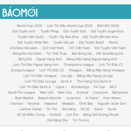
World Cup 2026
Lịch Thi Đấu World Cup 2026
BXH WC 2026
Đội Tuyển Anh
Tuyển Pháp
Đội Tuyển Đức
Đội Tuyển Argentina
Tuyển Hàn Quốc
Tuyển Tây Ban Nha
Đội Tuyển Bồ Đào Nha
Đội Tuyển Nhật Bản
Tuyển Hà Lan
Đội Tuyển Brazil
Messi
Cristiano Ronaldo
U23 Việt Nam
U17 Việt Nam
Đội Tuyển Việt Nam
Bóng Đá Việt Nam
Tin Thể Thao
Báo Bóng Đá
Kết Quả Bóng Đá
Bóng Đá
Ngoại Hạng Anh
Bảng Xếp Hạng Ngoại Hạng Anh
Lịch Thi Đấu Ngoại Hạng Anh
Champions League
Lịch Thi Đấu C1
Europa League
Lịch Thi Đấu C2
Vleague
Bảng Xếp Hạng Vleague
Lịch Thi Đấu Vleague
La Liga
Bảng Xếp Hạng La Liga
Lịch Thi Đấu La Liga
Serie A
Thứ Hạng Của Serie A
Lịch Thi Đấu Serie A
Ligue 1
Bundesliga
FA Cup
MLS
Saudi Pro League
Man Utd
Man City
Arsenal
Liverpool
Barcelona
Real Madrid
Bayern Munich
Juventus
Al Nassr
Inter Miami
Chelsea
Neymar
Haaland
Mbappe
Đình Bắc
Nguyễn Xuân Son
Lamine Yamal
Tin Tức
Giá Vàng
Xổ Số
Xsmn
Xsmb
Xổ Số Miền Trung
Vietlott
Lịch Âm
Bảng Giá Chứng Khoán
Giá Xăng Dầu
Tin Tennis