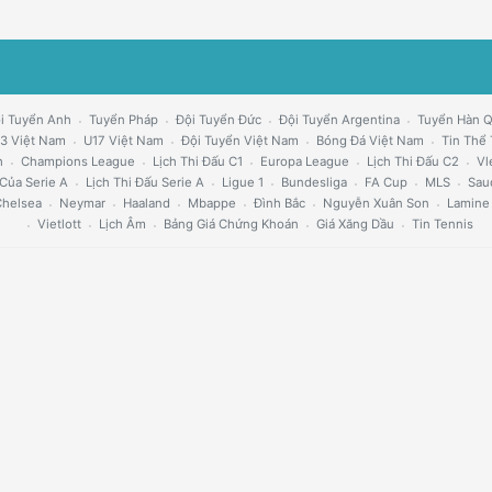
i Tuyển Anh
Tuyển Pháp
Đội Tuyển Đức
Đội Tuyển Argentina
Tuyển Hàn 
3 Việt Nam
U17 Việt Nam
Đội Tuyển Việt Nam
Bóng Đá Việt Nam
Tin Thể
h
Champions League
Lịch Thi Đấu C1
Europa League
Lịch Thi Đấu C2
Vl
Của Serie A
Lịch Thi Đấu Serie A
Ligue 1
Bundesliga
FA Cup
MLS
Sau
helsea
Neymar
Haaland
Mbappe
Đình Bắc
Nguyễn Xuân Son
Lamine
Vietlott
Lịch Âm
Bảng Giá Chứng Khoán
Giá Xăng Dầu
Tin Tennis