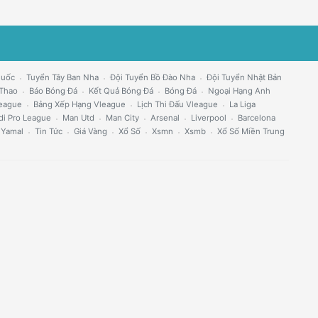
Quốc
Tuyển Tây Ban Nha
Đội Tuyển Bồ Đào Nha
Đội Tuyển Nhật Bản
 Thao
Báo Bóng Đá
Kết Quả Bóng Đá
Bóng Đá
Ngoại Hạng Anh
eague
Bảng Xếp Hạng Vleague
Lịch Thi Đấu Vleague
La Liga
di Pro League
Man Utd
Man City
Arsenal
Liverpool
Barcelona
 Yamal
Tin Tức
Giá Vàng
Xổ Số
Xsmn
Xsmb
Xổ Số Miền Trung