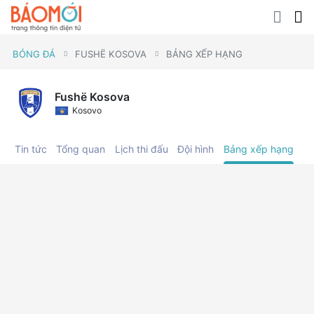
BÓNG ĐÁ
FUSHË KOSOVA
BẢNG XẾP HẠNG
Fushë Kosova
Kosovo
Tin tức
Tổng quan
Lịch thi đấu
Đội hình
Bảng xếp hạng
C