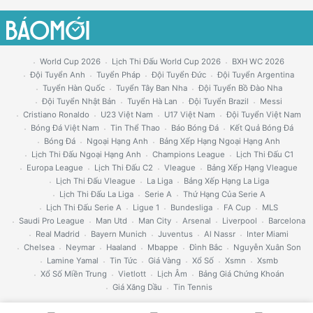
World Cup 2026
Lịch Thi Đấu World Cup 2026
BXH WC 2026
Đội Tuyển Anh
Tuyển Pháp
Đội Tuyển Đức
Đội Tuyển Argentina
Tuyển Hàn Quốc
Tuyển Tây Ban Nha
Đội Tuyển Bồ Đào Nha
Đội Tuyển Nhật Bản
Tuyển Hà Lan
Đội Tuyển Brazil
Messi
Cristiano Ronaldo
U23 Việt Nam
U17 Việt Nam
Đội Tuyển Việt Nam
Bóng Đá Việt Nam
Tin Thể Thao
Báo Bóng Đá
Kết Quả Bóng Đá
Bóng Đá
Ngoại Hạng Anh
Bảng Xếp Hạng Ngoại Hạng Anh
Lịch Thi Đấu Ngoại Hạng Anh
Champions League
Lịch Thi Đấu C1
Europa League
Lịch Thi Đấu C2
Vleague
Bảng Xếp Hạng Vleague
Lịch Thi Đấu Vleague
La Liga
Bảng Xếp Hạng La Liga
Lịch Thi Đấu La Liga
Serie A
Thứ Hạng Của Serie A
Lịch Thi Đấu Serie A
Ligue 1
Bundesliga
FA Cup
MLS
Saudi Pro League
Man Utd
Man City
Arsenal
Liverpool
Barcelona
Real Madrid
Bayern Munich
Juventus
Al Nassr
Inter Miami
Chelsea
Neymar
Haaland
Mbappe
Đình Bắc
Nguyễn Xuân Son
Lamine Yamal
Tin Tức
Giá Vàng
Xổ Số
Xsmn
Xsmb
Xổ Số Miền Trung
Vietlott
Lịch Âm
Bảng Giá Chứng Khoán
Giá Xăng Dầu
Tin Tennis