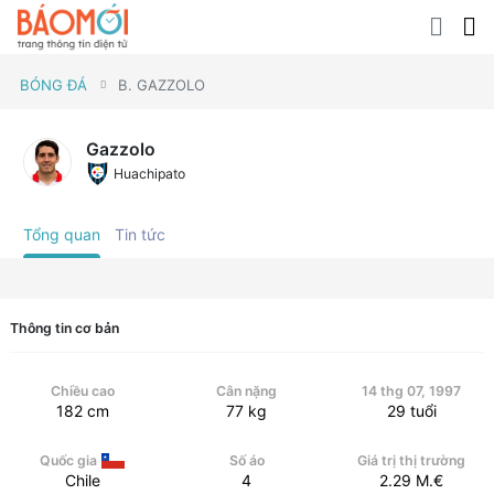
BÓNG ĐÁ
B. GAZZOLO
Gazzolo
Huachipato
Tổng quan
Tin tức
Thông tin cơ bản
Chiều cao
Cân nặng
14 thg 07, 1997
182
cm
77
kg
29
tuổi
Quốc gia
Số áo
Giá trị thị trường
Chile
4
2.29
M.€