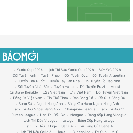
World Cup 2026
Lịch Thi Đấu World Cup 2026
BXH WC 2026
Đội Tuyển Anh
Tuyển Pháp
Đội Tuyển Đức
Đội Tuyển Argentina
Tuyển Hàn Quốc
Tuyển Tây Ban Nha
Đội Tuyển Bồ Đào Nha
Đội Tuyển Nhật Bản
Tuyển Hà Lan
Đội Tuyển Brazil
Messi
Cristiano Ronaldo
U23 Việt Nam
U17 Việt Nam
Đội Tuyển Việt Nam
Bóng Đá Việt Nam
Tin Thể Thao
Báo Bóng Đá
Kết Quả Bóng Đá
Bóng Đá
Ngoại Hạng Anh
Bảng Xếp Hạng Ngoại Hạng Anh
Lịch Thi Đấu Ngoại Hạng Anh
Champions League
Lịch Thi Đấu C1
Europa League
Lịch Thi Đấu C2
Vleague
Bảng Xếp Hạng Vleague
Lịch Thi Đấu Vleague
La Liga
Bảng Xếp Hạng La Liga
Lịch Thi Đấu La Liga
Serie A
Thứ Hạng Của Serie A
Lịch Thi Đấu Serie A
Ligue 1
Bundesliga
FA Cup
MLS