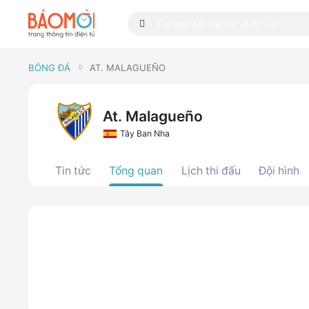
BÓNG ĐÁ
AT. MALAGUEÑO
At. Malagueño
Tây Ban Nha
Tin tức
Tổng quan
Lịch thi đấu
Đội hình