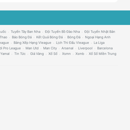
Quốc
Tuyển Tây Ban Nha
Đội Tuyển Bồ Đào Nha
Đội Tuyển Nhật Bản
 Thao
Báo Bóng Đá
Kết Quả Bóng Đá
Bóng Đá
Ngoại Hạng Anh
eague
Bảng Xếp Hạng Vleague
Lịch Thi Đấu Vleague
La Liga
di Pro League
Man Utd
Man City
Arsenal
Liverpool
Barcelona
 Yamal
Tin Tức
Giá Vàng
Xổ Số
Xsmn
Xsmb
Xổ Số Miền Trung