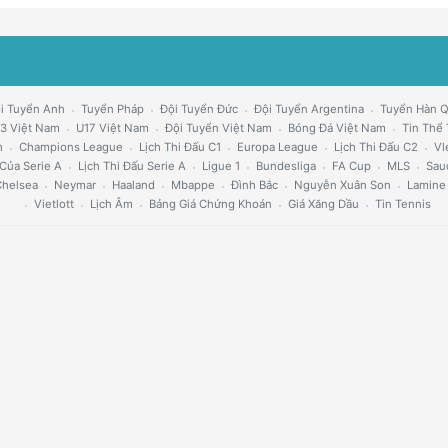
i Tuyển Anh
Tuyển Pháp
Đội Tuyển Đức
Đội Tuyển Argentina
Tuyển Hàn 
3 Việt Nam
U17 Việt Nam
Đội Tuyển Việt Nam
Bóng Đá Việt Nam
Tin Thể
h
Champions League
Lịch Thi Đấu C1
Europa League
Lịch Thi Đấu C2
Vl
Của Serie A
Lịch Thi Đấu Serie A
Ligue 1
Bundesliga
FA Cup
MLS
Sau
helsea
Neymar
Haaland
Mbappe
Đình Bắc
Nguyễn Xuân Son
Lamine
Vietlott
Lịch Âm
Bảng Giá Chứng Khoán
Giá Xăng Dầu
Tin Tennis