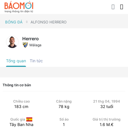
BÓNG ĐÁ
ALFONSO HERRERO
Herrero
Málaga
Tổng quan
Tin tức
Thông tin cơ bản
Chiều cao
Cân nặng
21 thg 04, 1994
183
cm
78
kg
32
tuổi
Quốc gia
Số áo
Giá trị thị trường
Tây Ban Nha
1
1.6
M.€