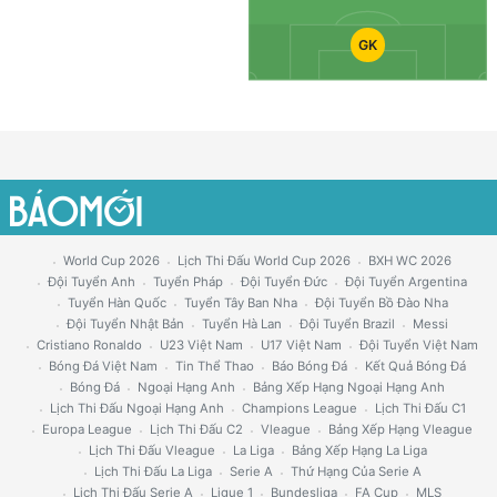
GK
World Cup 2026
Lịch Thi Đấu World Cup 2026
BXH WC 2026
Đội Tuyển Anh
Tuyển Pháp
Đội Tuyển Đức
Đội Tuyển Argentina
Tuyển Hàn Quốc
Tuyển Tây Ban Nha
Đội Tuyển Bồ Đào Nha
Đội Tuyển Nhật Bản
Tuyển Hà Lan
Đội Tuyển Brazil
Messi
Cristiano Ronaldo
U23 Việt Nam
U17 Việt Nam
Đội Tuyển Việt Nam
Bóng Đá Việt Nam
Tin Thể Thao
Báo Bóng Đá
Kết Quả Bóng Đá
Bóng Đá
Ngoại Hạng Anh
Bảng Xếp Hạng Ngoại Hạng Anh
Lịch Thi Đấu Ngoại Hạng Anh
Champions League
Lịch Thi Đấu C1
Europa League
Lịch Thi Đấu C2
Vleague
Bảng Xếp Hạng Vleague
Lịch Thi Đấu Vleague
La Liga
Bảng Xếp Hạng La Liga
Lịch Thi Đấu La Liga
Serie A
Thứ Hạng Của Serie A
Lịch Thi Đấu Serie A
Ligue 1
Bundesliga
FA Cup
MLS