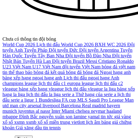
Chưa có thông tin đội bóng
World Cup 2026
Lịch thi đấu World Cup 2026
BXH WC 2026
Đội
tuyển Anh
Tuyển Pháp
Đội tuyển Đức
Đội tuyển Argentina
Tuyển
Hàn Quốc
Tuyển Tây Ban Nha
Đội tuyển Bồ Đào Nha
Đội tuyển
Nhật Bản
Tuyển Hà Lan
Đội tuyển Brazil
Messi
Cristiano Ronaldo
U23 Việt Nam
U17 Việt Nam
đội tuyển Việt Nam
bóng đá việt nam
tin thể thao
báo bóng đá
kết quả bóng đá
bóng đá
Ngoại hạng anh
bảng xếp hạng ngoại hạng anh
Lịch thi đấu ngoại hạng Anh
champions league
lịch thi đấu c1
europa league
lịch thi đấu c2
vleague
bảng xếp hạng vleague
lịch thi đấu vleague
la liga
bảng xếp
hạng la liga
lịch thi đấu la liga
serie a
Thứ hạng của serie a
lịch thi
đấu serie a
ligue 1
Bundesliga
FA cup
MLS
Saudi Pro League
Man
utd
man city
arsenal
liverpool
Barcelona
Real madrid
bayern
munich
juventus
al nassr
Inter Miami
chelsea
neymar
haaland
mbappe
Đình Bắc
nguyễn xuân son
lamine yamal
tin tức
giá vàng
xổ số
xsmn
xsmb
xổ số miền trung
vietlott
lịch âm
bảng giá chứng
khoán
Giá xăng dầu
tin tennis