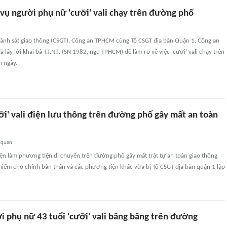
 vụ người phụ nữ 'cưỡi' vali chạy trên đường phố
ảnh sát giao thông (CSGT), Công an TPHCM cùng Tổ CSGT địa bàn Quận 1, Công an
lấy lời khai bà T.T.N.T. (SN 1982, ngụ TPHCM) để làm rõ về việc 'cưỡi' vali chạy trên
 ngày.
ưỡi' vali điện lưu thông trên đường phố gây mất an toàn
 quan
điện làm phương tiện di chuyển trên đường phố gây mất trật tự an toàn giao thông
hiểm cho chính bản thân và các phương tiện khác vừa bị Tổ CSGT địa bàn quận 1 lập
i phụ nữ 43 tuổi 'cưỡi' vali băng băng trên đường