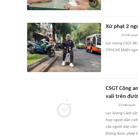
Xử phạt 2 ng
23
liên qua
Lực lượng CSGT đã 
(TPHCM) khiến ngườ
CSGT Công an
vali trên đư
23
liên quan
Lực lượng Cảnh sát
hợp người dân cưỡi 
cáo người dân cần 
không được phép lư