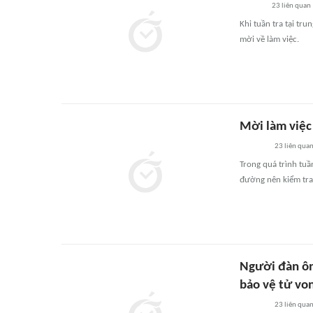
23
liên quan
Khi tuần tra tại tr
mời về làm việc.
Mời làm việc
23
liên qua
Trong quá trình tuầ
đường nên kiểm tra,
Người đàn ông
bảo vệ tử vo
23
liên qua