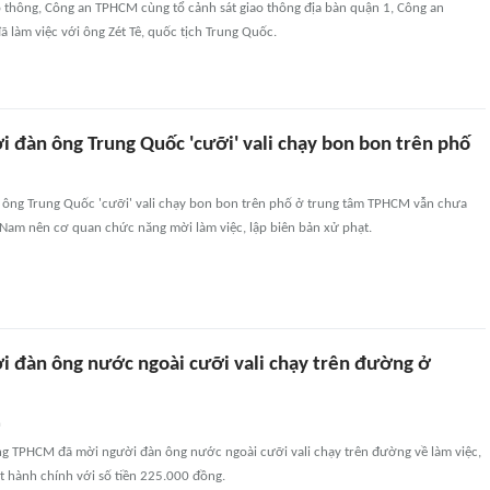
o thông, Công an TPHCM cùng tổ cảnh sát giao thông địa bàn quận 1, Công an
làm việc với ông Zét Tê, quốc tịch Trung Quốc.
i đàn ông Trung Quốc 'cưỡi' vali chạy bon bon trên phố
 ông Trung Quốc 'cưỡi' vali chạy bon bon trên phố ở trung tâm TPHCM vẫn chưa
 Nam nên cơ quan chức năng mời làm việc, lập biên bản xử phạt.
i đàn ông nước ngoài cưỡi vali chạy trên đường ở
n
g TPHCM đã mời người đàn ông nước ngoài cưỡi vali chạy trên đường về làm việc,
t hành chính với số tiền 225.000 đồng.