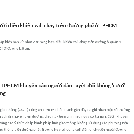
ười điều khiển vali chạy trên đường phố ở TPHCM
n
lập biên bản xử phạt 2 trường hợp điều khiển vali chạy trên đường ở quận 1
i đi đường bất an.
 TPHCM khuyến cáo người dân tuyệt đối không 'cưỡi'
ờng
 giao thông (CSGT) Công an TPHCM nhấn mạnh gần đây đã ghi nhận một số trường
vali di chuyển trên đường, điều này tiềm ẩn nhiều nguy cơ tai nạn. CSGT khuyến
nâng cao ý thức chấp hành pháp luật giao thông, không sử dụng các phương tiện
u thông trên đường phố. Trường hợp sử dụng vali điện di chuyển ngoài đường