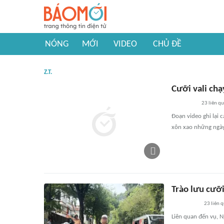
NÓNG
MỚI
VIDEO
CHỦ ĐỀ
Z.T.
Cưỡi vali ch
23
liên q
Đoạn video ghi lại
xôn xao những ngày
Trào lưu cưỡ
23
liên 
Liên quan đến vụ, N