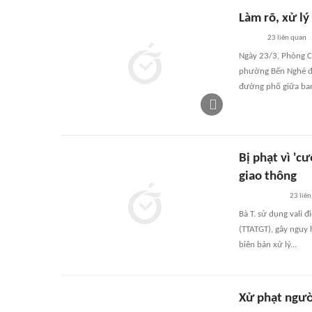
Làm rõ, xử lý
23
liên quan
Ngày 23/3, Phòng C
phường Bến Nghé đã 
đường phố giữa ban
Bị phạt vì 'c
giao thông
23
liên
Bà T. sử dụng vali 
(TTATGT), gây nguy 
biên bản xử lý...
Xử phạt ngườ