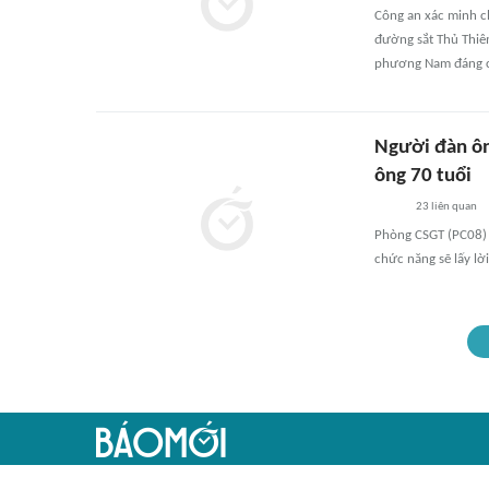
Công an xác minh c
đường sắt Thủ Thiêm
phương Nam đáng c
Người đàn ông
ông 70 tuổi
23
liên quan
Phòng CSGT (PC08) 
chức năng sẽ lấy lời