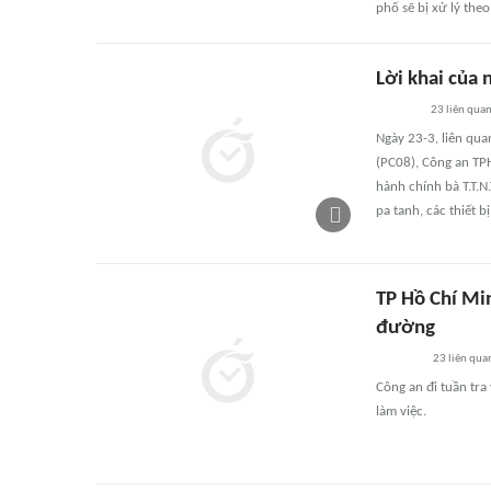
phố sẽ bị xử lý theo
Lời khai của
23
liên qua
Ngày 23-3, liên qu
(PC08), Công an TP
hành chính bà T.T.N
pa tanh, các thiết 
TP Hồ Chí Min
đường
23
liên qua
Công an đi tuần tra
làm việc.