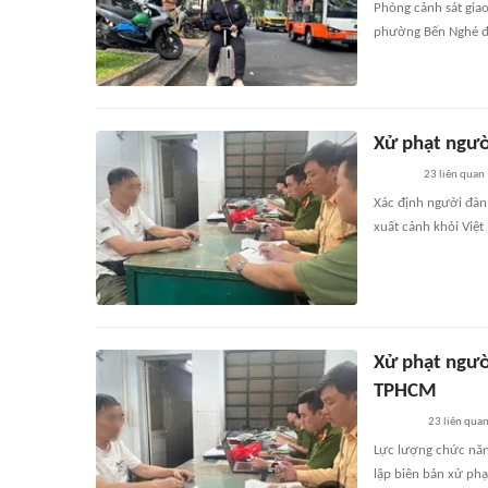
Phòng cảnh sát gia
phường Bến Nghé đã 
Xử phạt ngườ
23
liên quan
Xác định người đàn
xuất cảnh khỏi Việt
Xử phạt ngườ
TPHCM
23
liên qua
Lực lượng chức năn
lập biên bản xử phạ