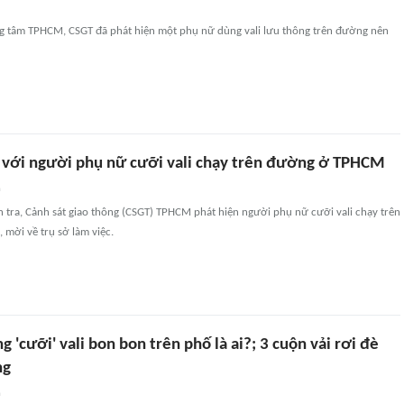
ung tâm TPHCM, CSGT đã phát hiện một phụ nữ dùng vali lưu thông trên đường nên
 với người phụ nữ cưỡi vali chạy trên đường ở TPHCM
n
n tra, Cảnh sát giao thông (CSGT) TPHCM phát hiện người phụ nữ cưỡi vali chạy trên
 mời về trụ sở làm việc.
 'cưỡi' vali bon bon trên phố là ai?; 3 cuộn vải rơi đè
ng
n