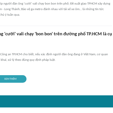
lip người đàn ông 'cưỡi' vali chạy bon bon trên phố; Đề xuất giao TPHCM xây dựng
 - Long Thành; Bảo vệ ga metro đánh nhau với tài xế xe ôm... là những tin tức
hú ý tuần qua.
 'cưỡi' vali chạy 'bon bon' trên đường phố TP.HCM là cụ
Công an TP.HCM cho biết, nếu xác định người đàn ông đang ở Việt Nam, cơ quan
 khai, xử lý theo đúng quy định pháp luật.
XEM THÊM